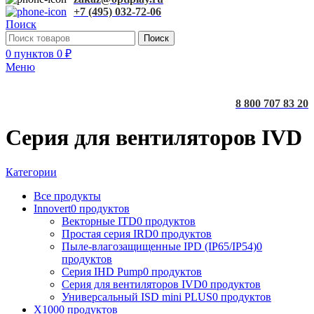
+7 (495) 032-72-06
Поиск
Поиск
0
пунктов
0
₽
Меню
8 800 707 83 20
Серия для вентиляторов IVD
Категории
Все
продукты
Innovert
0 продуктов
Векторные ITD
0 продуктов
Простая серия IRD
0 продуктов
Пыле-влагозащищенные IPD (IP65/IP54)
0
продуктов
Серия IHD Pump
0 продуктов
Серия для вентиляторов IVD
0 продуктов
Универсальный ISD mini PLUS
0 продуктов
X100
0 продуктов