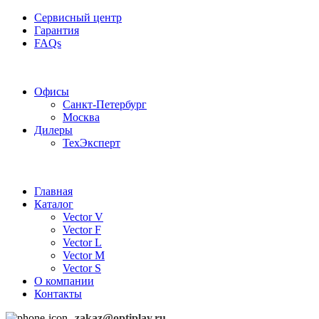
Сервисный центр
Гарантия
FAQs
Частотные преобразователи OptiPlay
Офисы
Санкт-Петербург
Москва
Дилеры
ТехЭксперт
Главная
Каталог
Vector V
Vector F
Vector L
Vector M
Vector S
О компании
Контакты
zakaz@optiplay.ru