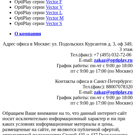
OptiPlay серии
Vector F
OptiPlay серии
Vector V
OptiPlay серии
Vector L
OptiPlay серии
Vector M
OptiPlay серии
Vector S
О компании
Адрес офиса в Москве: ул. Подольских Курсантов д. 3, оф 349,
3 этаж
Тел.(факс): +7 (495) 032-72-06
E-mail:
zakaz@optiplay.ru
График работы: пн-чт с 9:00 до 18:00
пт с 9:00 до 17:00 (по Москве)
Контакты офиса в Санкт-Петербурге:
Тел.(факс): 88007078320
E-mail:
zakaz@optiplay.ru
График работы: пн-чт с 9:00 до 18:00
пт с 9:00 до 17:00 (по Москве)
Обращаем Ваше внимание на то, что данный интернет-сайт
носит исключительно информационный характер и ни при
каких условиях информационные материалы и цены,
размещенные на сайте, не являются публичной офертой,
определяемой положениями Статей 435 и 437 Гражданского