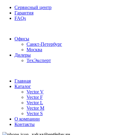
Сервисный центр
Гарантия
FAQs
Частотные преобразователи OptiPlay
Офисы
Санкт-Петербург
Москва
Дилеры
ТехЭксперт
Главная
Каталог
Vector V
Vector F
Vector L
Vector M
Vector S
О компании
Контакты
zakaz@optiplay.ru