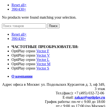
Reset all
×
390/430
×
No products were found matching your selection.
Поиск
Reset all
×
390/430
×
ЧАСТОТНЫЕ ПРЕОБРАЗОВАТЕЛИ:
OptiPlay серии
Vector F
OptiPlay серии
Vector V
OptiPlay серии
Vector L
OptiPlay серии
Vector M
OptiPlay серии
Vector S
О компании
Адрес офиса в Москве: ул. Подольских Курсантов д. 3, оф 349,
3 этаж
Тел.(факс): +7 (495) 032-72-06
E-mail:
zakaz@optiplay.ru
График работы: пн-чт с 9:00 до 18:00
пт с 9:00 до 17:00 (по Москве)