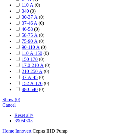
110 А
(
0
)
340
(
0
)
30-37 А
(
0
)
37-46 A
(
0
)
46-58
(
0
)
58-75 А
(
0
)
75-90 А
(
0
)
90-110 А
(
0
)
110 А-150
(
0
)
150-170
(
0
)
17.0-210 А
(
0
)
210-250 А
(
0
)
37 А-45
(
0
)
152 А-176
(
0
)
480-540
(
0
)
Show
(
0
)
Cancel
Reset all
×
390/430
×
Home
Innovert
Серия IHD Pump