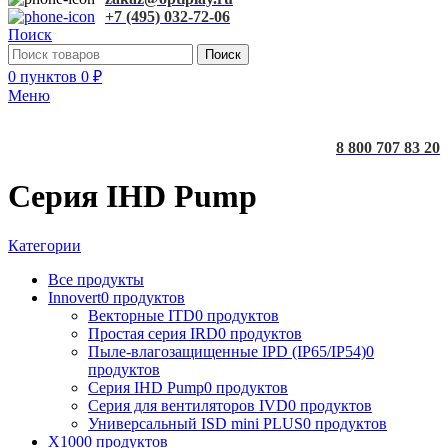
+7 (495) 032-72-06
Поиск
Поиск
0
пунктов
0
₽
Меню
8 800 707 83 20
Серия IHD Pump
Категории
Все
продукты
Innovert
0 продуктов
Векторные ITD
0 продуктов
Простая серия IRD
0 продуктов
Пыле-влагозащищенные IPD (IP65/IP54)
0
продуктов
Серия IHD Pump
0 продуктов
Серия для вентиляторов IVD
0 продуктов
Универсальный ISD mini PLUS
0 продуктов
X100
0 продуктов