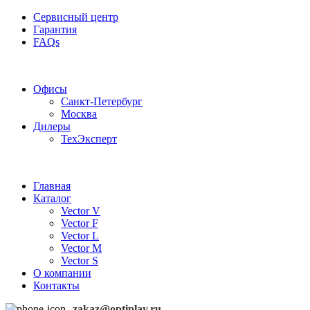
Сервисный центр
Гарантия
FAQs
Частотные преобразователи OptiPlay
Офисы
Санкт-Петербург
Москва
Дилеры
ТехЭксперт
Главная
Каталог
Vector V
Vector F
Vector L
Vector M
Vector S
О компании
Контакты
zakaz@optiplay.ru