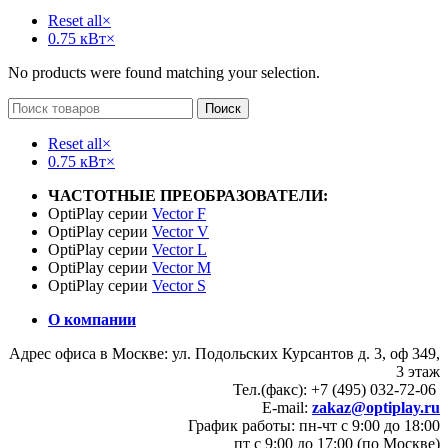
Reset all
×
0.75 кВт
×
No products were found matching your selection.
Поиск
Reset all
×
0.75 кВт
×
ЧАСТОТНЫЕ ПРЕОБРАЗОВАТЕЛИ:
OptiPlay серии
Vector F
OptiPlay серии
Vector V
OptiPlay серии
Vector L
OptiPlay серии
Vector M
OptiPlay серии
Vector S
О компании
Адрес офиса в Москве: ул. Подольских Курсантов д. 3, оф 349,
3 этаж
Тел.(факс): +7 (495) 032-72-06
E-mail:
zakaz@optiplay.ru
График работы: пн-чт с 9:00 до 18:00
пт с 9:00 до 17:00 (по Москве)