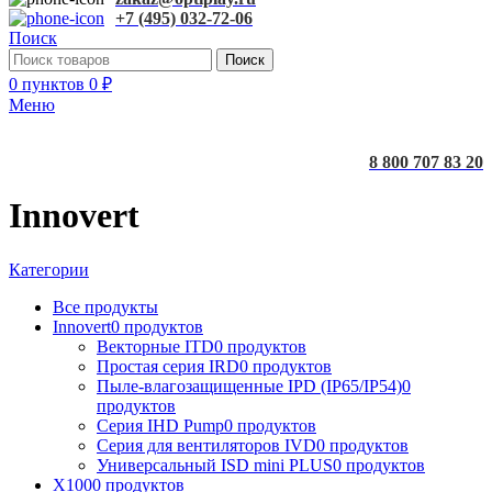
+7 (495) 032-72-06
Поиск
Поиск
0
пунктов
0
₽
Меню
8 800 707 83 20
Innovert
Категории
Все
продукты
Innovert
0 продуктов
Векторные ITD
0 продуктов
Простая серия IRD
0 продуктов
Пыле-влагозащищенные IPD (IP65/IP54)
0
продуктов
Серия IHD Pump
0 продуктов
Серия для вентиляторов IVD
0 продуктов
Универсальный ISD mini PLUS
0 продуктов
X100
0 продуктов