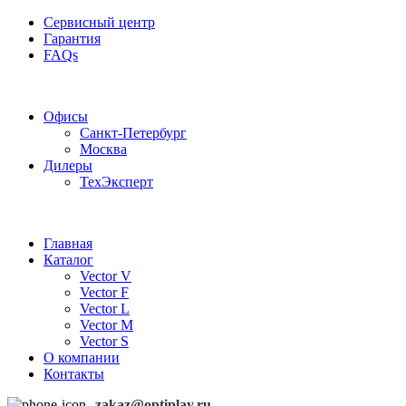
Сервисный центр
Гарантия
FAQs
Частотные преобразователи OptiPlay
Офисы
Санкт-Петербург
Москва
Дилеры
ТехЭксперт
Главная
Каталог
Vector V
Vector F
Vector L
Vector M
Vector S
О компании
Контакты
zakaz@optiplay.ru