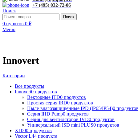
+7 (495) 032-72-06
Поиск
Поиск
0
пунктов
0
₽
Меню
Innovert
Категории
Все
продукты
Innovert
0 продуктов
Векторные ITD
0 продуктов
Простая серия IRD
0 продуктов
Пыле-влагозащищенные IPD (IP65/IP54)
0 продукто
Серия IHD Pump
0 продуктов
Серия для вентиляторов IVD
0 продуктов
Универсальный ISD mini PLUS
0 продуктов
X100
0 продуктов
Vector L
44 продукта