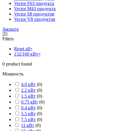
Vector F
63 продукта
Vector M
43 продукта
Vector S
8 продуктов
Vector V
8 продуктов
Закрыть
Filters
Reset all
×
132/160 кВт
×
0
product found
Мощность
4.0 кВт
(
0
)
2.2 кВт
(
0
)
1.5 кВт
(
0
)
0.75 кВт
(
0
)
0.4 кВт
(
0
)
5.5 кВт
(
0
)
7.5 кВт
(
0
)
11 кВт
(
0
)