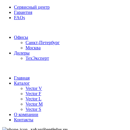
Сервисный центр
Гарантия
FAQs
Частотные преобразователи OptiPlay
Офисы
Санкт-Петербург
Москва
Дилеры
ТехЭксперт
Главная
Каталог
Vector V
Vector F
Vector L
Vector M
Vector S
О компании
Контакты
zakaz@optiplay.ru