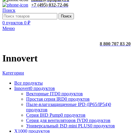
+7 (495) 032-72-06
Поиск
Поиск
0
пунктов
0
₽
Меню
8 800 707 83 20
Innovert
Категории
Все
продукты
Innovert
0 продуктов
Векторные ITD
0 продуктов
Простая серия IRD
0 продуктов
Пыле-влагозащищенные IPD (IP65/IP54)
0
продуктов
Серия IHD Pump
0 продуктов
Серия для вентиляторов IVD
0 продуктов
Универсальный ISD mini PLUS
0 продуктов
X100
0 продуктов