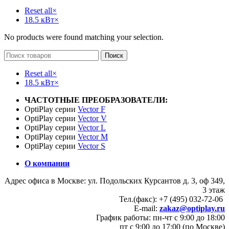
Reset all
×
18.5 кВт
×
No products were found matching your selection.
Поиск
Reset all
×
18.5 кВт
×
ЧАСТОТНЫЕ ПРЕОБРАЗОВАТЕЛИ:
OptiPlay серии
Vector F
OptiPlay серии
Vector V
OptiPlay серии
Vector L
OptiPlay серии
Vector M
OptiPlay серии
Vector S
О компании
Адрес офиса в Москве: ул. Подольских Курсантов д. 3, оф 349,
3 этаж
Тел.(факс): +7 (495) 032-72-06
E-mail:
zakaz@optiplay.ru
График работы: пн-чт с 9:00 до 18:00
пт с 9:00 до 17:00 (по Москве)