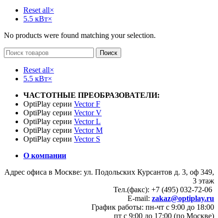
Reset all
×
5.5 кВт
×
No products were found matching your selection.
Поиск
Reset all
×
5.5 кВт
×
ЧАСТОТНЫЕ ПРЕОБРАЗОВАТЕЛИ:
OptiPlay серии
Vector F
OptiPlay серии
Vector V
OptiPlay серии
Vector L
OptiPlay серии
Vector M
OptiPlay серии
Vector S
О компании
Адрес офиса в Москве: ул. Подольских Курсантов д. 3, оф 349,
3 этаж
Тел.(факс): +7 (495) 032-72-06
E-mail:
zakaz@optiplay.ru
График работы: пн-чт с 9:00 до 18:00
пт с 9:00 до 17:00 (по Москве)