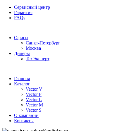
Сервисный центр
Гарантия
FAQs
Частотные преобразователи OptiPlay
Офисы
Санкт-Петербург
Москва
Дилеры
ТехЭксперт
Главная
Каталог
Vector V
Vector F
Vector L
Vector M
Vector S
О компании
Контакты
zakaz@optiplay.ru