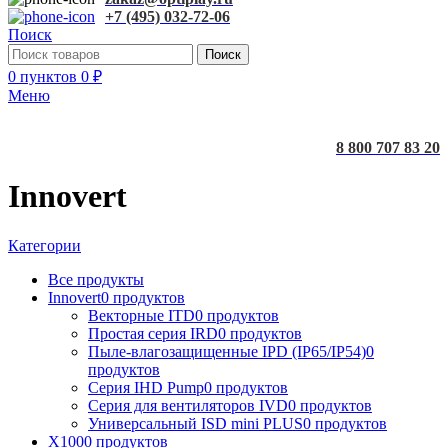
+7 (495) 032-72-06
Поиск
Поиск
0
пунктов
0
₽
Меню
8 800 707 83 20
Innovert
Категории
Все
продукты
Innovert
0 продуктов
Векторные ITD
0 продуктов
Простая серия IRD
0 продуктов
Пыле-влагозащищенные IPD (IP65/IP54)
0
продуктов
Серия IHD Pump
0 продуктов
Серия для вентиляторов IVD
0 продуктов
Универсальный ISD mini PLUS
0 продуктов
X100
0 продуктов