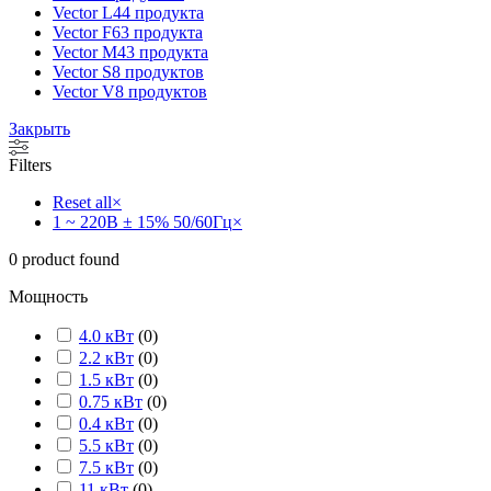
Vector L
44 продукта
Vector F
63 продукта
Vector M
43 продукта
Vector S
8 продуктов
Vector V
8 продуктов
Закрыть
Filters
Reset all
×
1 ~ 220В ± 15% 50/60Гц
×
0
product found
Мощность
4.0 кВт
(
0
)
2.2 кВт
(
0
)
1.5 кВт
(
0
)
0.75 кВт
(
0
)
0.4 кВт
(
0
)
5.5 кВт
(
0
)
7.5 кВт
(
0
)
11 кВт
(
0
)