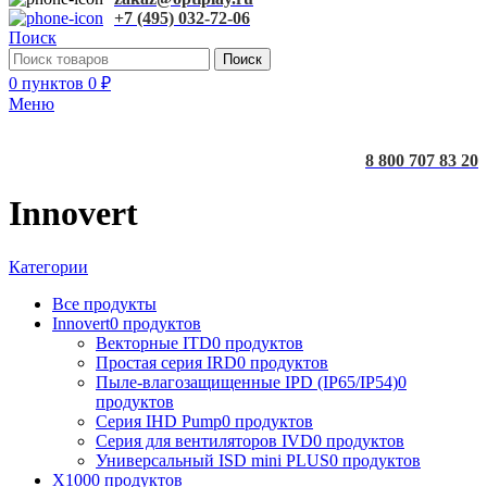
+7 (495) 032-72-06
Поиск
Поиск
0
пунктов
0
₽
Меню
8 800 707 83 20
Innovert
Категории
Все
продукты
Innovert
0 продуктов
Векторные ITD
0 продуктов
Простая серия IRD
0 продуктов
Пыле-влагозащищенные IPD (IP65/IP54)
0
продуктов
Серия IHD Pump
0 продуктов
Серия для вентиляторов IVD
0 продуктов
Универсальный ISD mini PLUS
0 продуктов
X100
0 продуктов