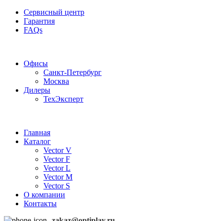
Сервисный центр
Гарантия
FAQs
Частотные преобразователи OptiPlay
Офисы
Санкт-Петербург
Москва
Дилеры
ТехЭксперт
Главная
Каталог
Vector V
Vector F
Vector L
Vector M
Vector S
О компании
Контакты
zakaz@optiplay.ru