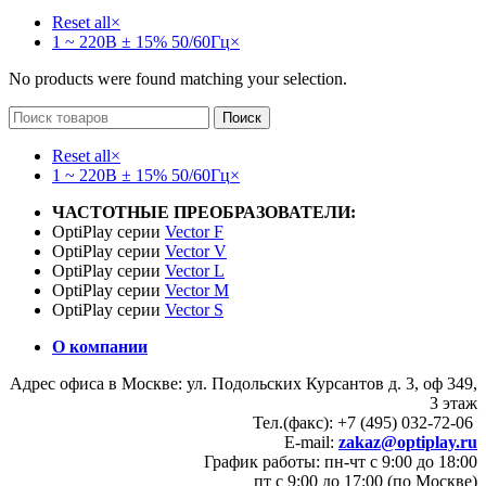
Reset all
×
1 ~ 220В ± 15% 50/60Гц
×
No products were found matching your selection.
Поиск
Reset all
×
1 ~ 220В ± 15% 50/60Гц
×
ЧАСТОТНЫЕ ПРЕОБРАЗОВАТЕЛИ:
OptiPlay серии
Vector F
OptiPlay серии
Vector V
OptiPlay серии
Vector L
OptiPlay серии
Vector M
OptiPlay серии
Vector S
О компании
Адрес офиса в Москве: ул. Подольских Курсантов д. 3, оф 349,
3 этаж
Тел.(факс): +7 (495) 032-72-06
E-mail:
zakaz@optiplay.ru
График работы: пн-чт с 9:00 до 18:00
пт с 9:00 до 17:00 (по Москве)