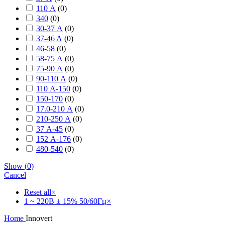
110 А
(
0
)
340
(
0
)
30-37 А
(
0
)
37-46 A
(
0
)
46-58
(
0
)
58-75 А
(
0
)
75-90 А
(
0
)
90-110 А
(
0
)
110 А-150
(
0
)
150-170
(
0
)
17.0-210 А
(
0
)
210-250 А
(
0
)
37 А-45
(
0
)
152 А-176
(
0
)
480-540
(
0
)
Show
(
0
)
Cancel
Reset all
×
1 ~ 220В ± 15% 50/60Гц
×
Home
Innovert