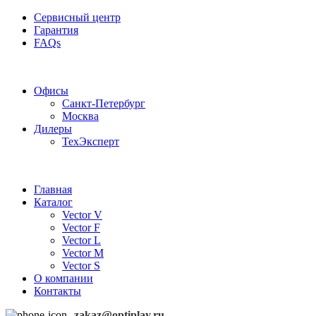
Сервисный центр
Гарантия
FAQs
Частотные преобразователи OptiPlay
Офисы
Санкт-Петербург
Москва
Дилеры
ТехЭксперт
Главная
Каталог
Vector V
Vector F
Vector L
Vector M
Vector S
О компании
Контакты
zakaz@optiplay.ru