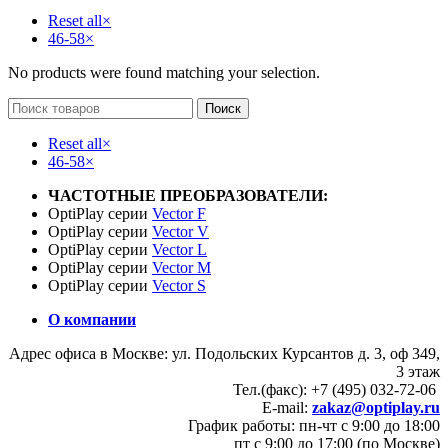
Reset all
×
46-58
×
No products were found matching your selection.
Поиск
Reset all
×
46-58
×
ЧАСТОТНЫЕ ПРЕОБРАЗОВАТЕЛИ:
OptiPlay серии
Vector F
OptiPlay серии
Vector V
OptiPlay серии
Vector L
OptiPlay серии
Vector M
OptiPlay серии
Vector S
О компании
Адрес офиса в Москве: ул. Подольских Курсантов д. 3, оф 349,
3 этаж
Тел.(факс): +7 (495) 032-72-06
E-mail:
zakaz@optiplay.ru
График работы: пн-чт с 9:00 до 18:00
пт с 9:00 до 17:00 (по Москве)