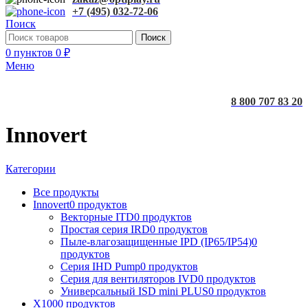
+7 (495) 032-72-06
Поиск
Поиск
0
пунктов
0
₽
Меню
8 800 707 83 20
Innovert
Категории
Все
продукты
Innovert
0 продуктов
Векторные ITD
0 продуктов
Простая серия IRD
0 продуктов
Пыле-влагозащищенные IPD (IP65/IP54)
0
продуктов
Серия IHD Pump
0 продуктов
Серия для вентиляторов IVD
0 продуктов
Универсальный ISD mini PLUS
0 продуктов
X100
0 продуктов