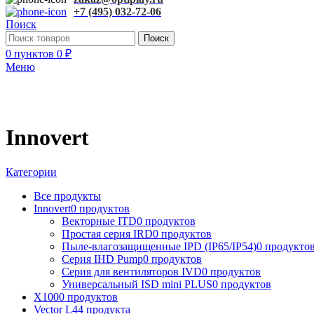
+7 (495) 032-72-06
Поиск
Поиск
0
пунктов
0
₽
Меню
Innovert
Категории
Все
продукты
Innovert
0 продуктов
Векторные ITD
0 продуктов
Простая серия IRD
0 продуктов
Пыле-влагозащищенные IPD (IP65/IP54)
0 продукто
Серия IHD Pump
0 продуктов
Серия для вентиляторов IVD
0 продуктов
Универсальный ISD mini PLUS
0 продуктов
X100
0 продуктов
Vector L
44 продукта