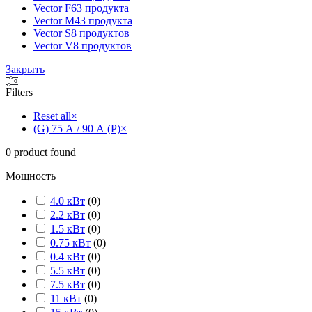
Vector F
63 продукта
Vector M
43 продукта
Vector S
8 продуктов
Vector V
8 продуктов
Закрыть
Filters
Reset all
×
(G) 75 А / 90 А (P)
×
0
product found
Мощность
4.0 кВт
(
0
)
2.2 кВт
(
0
)
1.5 кВт
(
0
)
0.75 кВт
(
0
)
0.4 кВт
(
0
)
5.5 кВт
(
0
)
7.5 кВт
(
0
)
11 кВт
(
0
)