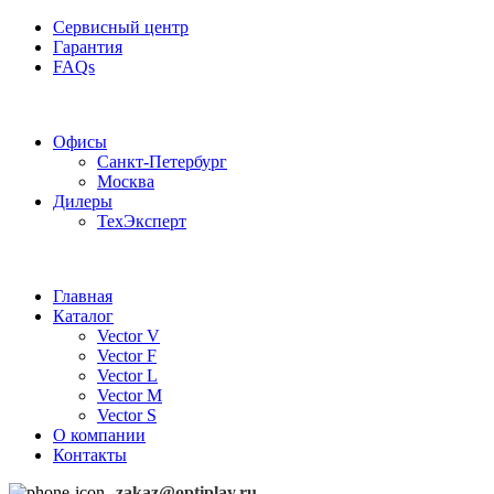
Сервисный центр
Гарантия
FAQs
Частотные преобразователи OptiPlay
Офисы
Санкт-Петербург
Москва
Дилеры
ТехЭксперт
Главная
Каталог
Vector V
Vector F
Vector L
Vector M
Vector S
О компании
Контакты
zakaz@optiplay.ru