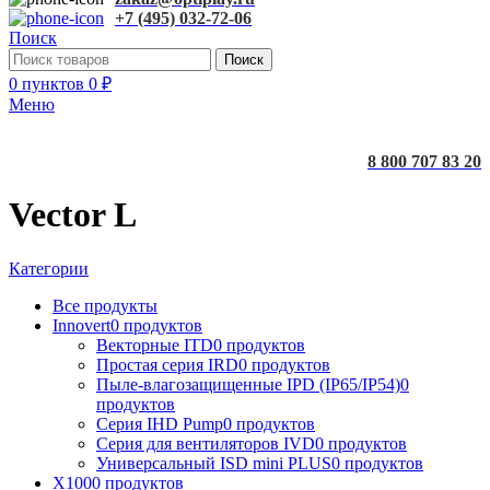
+7 (495) 032-72-06
Поиск
Поиск
0
пунктов
0
₽
Меню
8 800 707 83 20
Vector L
Категории
Все
продукты
Innovert
0 продуктов
Векторные ITD
0 продуктов
Простая серия IRD
0 продуктов
Пыле-влагозащищенные IPD (IP65/IP54)
0
продуктов
Серия IHD Pump
0 продуктов
Серия для вентиляторов IVD
0 продуктов
Универсальный ISD mini PLUS
0 продуктов
X100
0 продуктов