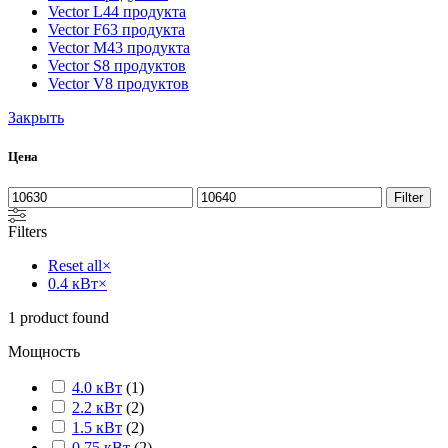
Vector L
44 продукта
Vector F
63 продукта
Vector M
43 продукта
Vector S
8 продуктов
Vector V
8 продуктов
Закрыть
Цена
Filter
Filters
Reset all
×
0.4 кВт
×
1
product found
Мощность
4.0 кВт
(
1
)
2.2 кВт
(
2
)
1.5 кВт
(
2
)
0.75 кВт
(
2
)