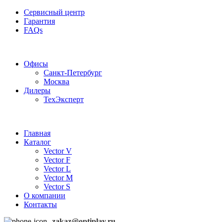
Сервисный центр
Гарантия
FAQs
Частотные преобразователи OptiPlay
Офисы
Санкт-Петербург
Москва
Дилеры
ТехЭксперт
Главная
Каталог
Vector V
Vector F
Vector L
Vector M
Vector S
О компании
Контакты
zakaz@optiplay.ru