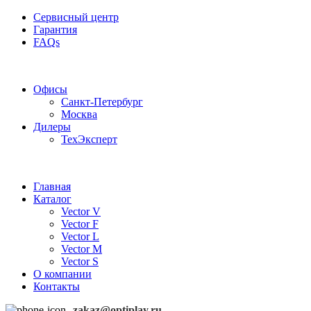
Сервисный центр
Гарантия
FAQs
Частотные преобразователи OptiPlay
Офисы
Санкт-Петербург
Москва
Дилеры
ТехЭксперт
Главная
Каталог
Vector V
Vector F
Vector L
Vector M
Vector S
О компании
Контакты
zakaz@optiplay.ru