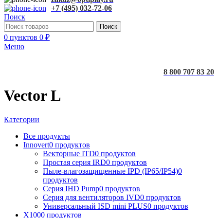
+7 (495) 032-72-06
Поиск
Поиск
0
пунктов
0
₽
Меню
8 800 707 83 20
Vector L
Категории
Все
продукты
Innovert
0 продуктов
Векторные ITD
0 продуктов
Простая серия IRD
0 продуктов
Пыле-влагозащищенные IPD (IP65/IP54)
0
продуктов
Серия IHD Pump
0 продуктов
Серия для вентиляторов IVD
0 продуктов
Универсальный ISD mini PLUS
0 продуктов
X100
0 продуктов