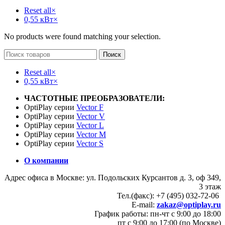
Reset all
×
0,55 кВт
×
No products were found matching your selection.
Поиск
Reset all
×
0,55 кВт
×
ЧАСТОТНЫЕ ПРЕОБРАЗОВАТЕЛИ:
OptiPlay серии
Vector F
OptiPlay серии
Vector V
OptiPlay серии
Vector L
OptiPlay серии
Vector M
OptiPlay серии
Vector S
О компании
Адрес офиса в Москве: ул. Подольских Курсантов д. 3, оф 349,
3 этаж
Тел.(факс): +7 (495) 032-72-06
E-mail:
zakaz@optiplay.ru
График работы: пн-чт с 9:00 до 18:00
пт с 9:00 до 17:00 (по Москве)