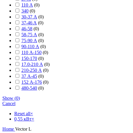
110 А
(
0
)
340
(
0
)
30-37 А
(
0
)
37-46 A
(
0
)
46-58
(
0
)
58-75 А
(
0
)
75-90 А
(
0
)
90-110 А
(
0
)
110 А-150
(
0
)
150-170
(
0
)
17.0-210 А
(
0
)
210-250 А
(
0
)
37 А-45
(
0
)
152 А-176
(
0
)
480-540
(
0
)
Show
(
0
)
Cancel
Reset all
×
0,55 кВт
×
Home
Vector L