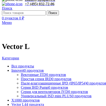
+7 (495) 032-72-06
Поиск
Поиск
0
пунктов
0
₽
Меню
Vector L
Категории
Все
продукты
Innovert
0 продуктов
Векторные ITD
0 продуктов
Простая серия IRD
0 продуктов
Пыле-влагозащищенные IPD (IP65/IP54)
0 продукто
Серия IHD Pump
0 продуктов
Серия для вентиляторов IVD
0 продуктов
Универсальный ISD mini PLUS
0 продуктов
X100
0 продуктов
Vector L
44 продукта