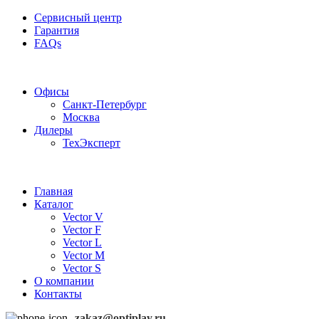
Сервисный центр
Гарантия
FAQs
Частотные преобразователи OptiPlay
Офисы
Санкт-Петербург
Москва
Дилеры
ТехЭксперт
Главная
Каталог
Vector V
Vector F
Vector L
Vector M
Vector S
О компании
Контакты
zakaz@optiplay.ru