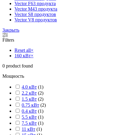
Vector F
63 продукта
Vector M
43 продукта
Vector S
8 продуктов
Vector V
8 продуктов
Закрыть
Filters
Reset all
×
160 кВт
×
0
product found
Мощность
4.0 кВт
(
1
)
2.2 кВт
(
2
)
1.5 кВт
(
2
)
0.75 кВт
(
2
)
0.4 кВт
(
1
)
5.5 кВт
(
1
)
7.5 кВт
(
1
)
11 кВт
(
1
)