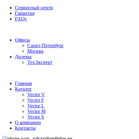
Сервисный центр
Гарантия
FAQs
Частотные преобразователи OptiPlay
Офисы
Санкт-Петербург
Москва
Дилеры
ТехЭксперт
Главная
Каталог
Vector V
Vector F
Vector L
Vector M
Vector S
О компании
Контакты
zakaz@optiplay.ru