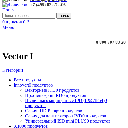
+7 (495) 032-72-06
Поиск
Поиск
0
пунктов
0
₽
Меню
8 800 707 83 20
Vector L
Категории
Все
продукты
Innovert
0 продуктов
Векторные ITD
0 продуктов
Простая серия IRD
0 продуктов
Пыле-влагозащищенные IPD (IP65/IP54)
0
продуктов
Серия IHD Pump
0 продуктов
Серия для вентиляторов IVD
0 продуктов
Универсальный ISD mini PLUS
0 продуктов
X100
0 продуктов