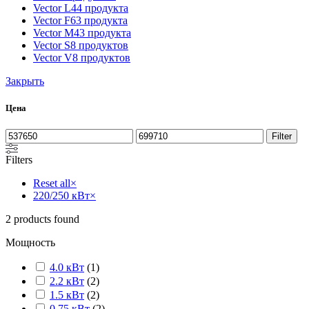
Vector L
44 продукта
Vector F
63 продукта
Vector M
43 продукта
Vector S
8 продуктов
Vector V
8 продуктов
Закрыть
Цена
Filter
Filters
Reset all
×
220/250 кВт
×
2
products found
Мощность
4.0 кВт
(
1
)
2.2 кВт
(
2
)
1.5 кВт
(
2
)
0.75 кВт
(
2
)