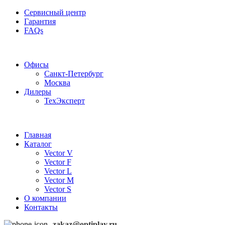
Сервисный центр
Гарантия
FAQs
Частотные преобразователи OptiPlay
Офисы
Санкт-Петербург
Москва
Дилеры
ТехЭксперт
Главная
Каталог
Vector V
Vector F
Vector L
Vector M
Vector S
О компании
Контакты
zakaz@optiplay.ru