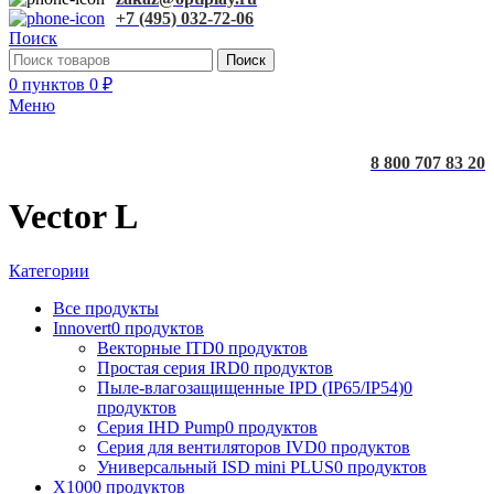
+7 (495) 032-72-06
Поиск
Поиск
0
пунктов
0
₽
Меню
8 800 707 83 20
Vector L
Категории
Все
продукты
Innovert
0 продуктов
Векторные ITD
0 продуктов
Простая серия IRD
0 продуктов
Пыле-влагозащищенные IPD (IP65/IP54)
0
продуктов
Серия IHD Pump
0 продуктов
Серия для вентиляторов IVD
0 продуктов
Универсальный ISD mini PLUS
0 продуктов
X100
0 продуктов