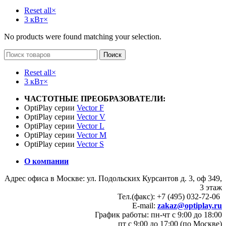
Reset all
×
3 кВт
×
No products were found matching your selection.
Поиск
Reset all
×
3 кВт
×
ЧАСТОТНЫЕ ПРЕОБРАЗОВАТЕЛИ:
OptiPlay серии
Vector F
OptiPlay серии
Vector V
OptiPlay серии
Vector L
OptiPlay серии
Vector M
OptiPlay серии
Vector S
О компании
Адрес офиса в Москве: ул. Подольских Курсантов д. 3, оф 349,
3 этаж
Тел.(факс): +7 (495) 032-72-06
E-mail:
zakaz@optiplay.ru
График работы: пн-чт с 9:00 до 18:00
пт с 9:00 до 17:00 (по Москве)