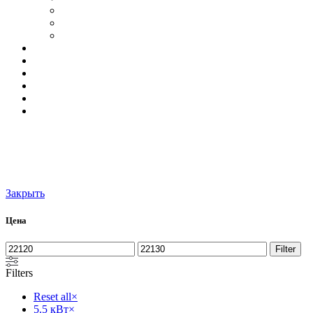
Закрыть
Цена
Filter
Filters
Reset all
×
5.5 кВт
×