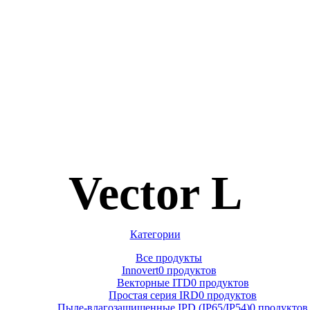
Vector L
Категории
Все
продукты
Innovert
0 продуктов
Векторные ITD
0 продуктов
Простая серия IRD
0 продуктов
Пыле-влагозащищенные IPD (IP65/IP54)
0 продуктов