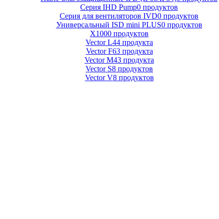
Серия IHD Pump
0 продуктов
Серия для вентиляторов IVD
0 продуктов
Универсальный ISD mini PLUS
0 продуктов
X100
0 продуктов
Vector L
44 продукта
Vector F
63 продукта
Vector M
43 продукта
Vector S
8 продуктов
Vector V
8 продуктов