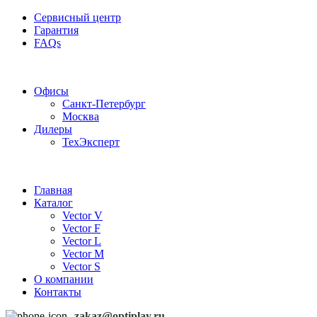
Сервисный центр
Гарантия
FAQs
Частотные преобразователи OptiPlay
Офисы
Санкт-Петербург
Москва
Дилеры
ТехЭксперт
Главная
Каталог
Vector V
Vector F
Vector L
Vector M
Vector S
О компании
Контакты
zakaz@optiplay.ru