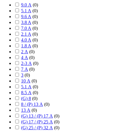
9.0 А
(
0
)
5.1 A
(
0
)
9.6 A
(
0
)
3.8 A
(
0
)
7.0 A
(
0
)
2.1 A
(
0
)
4.0 A
(
0
)
1.8 A
(
0
)
2 А
(
0
)
4 А
(
0
)
2-3 А
(
0
)
7 А
(
0
)
3
(
0
)
10 А
(
0
)
5.1 А
(
0
)
8.5 А
(
0
)
(G) 8
(
0
)
8 / (P) 13 А
(
0
)
13 А
(
0
)
(G) 13 / (P) 17 А
(
0
)
(G) 17 / (P) 25 А
(
0
)
(G) 25 / (P) 32 А
(
0
)