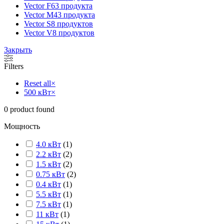
Vector F
63 продукта
Vector M
43 продукта
Vector S
8 продуктов
Vector V
8 продуктов
Закрыть
Filters
Reset all
×
500 кВт
×
0
product found
Мощность
4.0 кВт
(
1
)
2.2 кВт
(
2
)
1.5 кВт
(
2
)
0.75 кВт
(
2
)
0.4 кВт
(
1
)
5.5 кВт
(
1
)
7.5 кВт
(
1
)
11 кВт
(
1
)