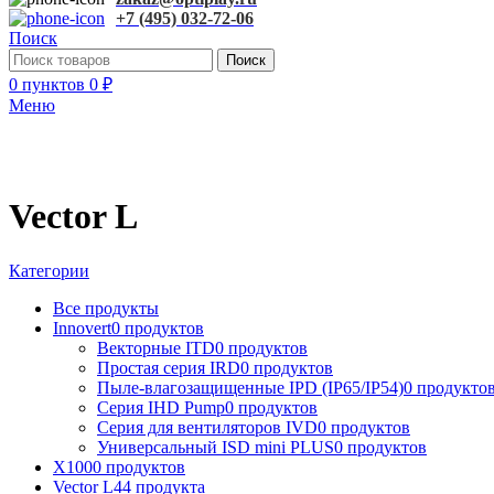
+7 (495) 032-72-06
Поиск
Поиск
0
пунктов
0
₽
Меню
Vector L
Категории
Все
продукты
Innovert
0 продуктов
Векторные ITD
0 продуктов
Простая серия IRD
0 продуктов
Пыле-влагозащищенные IPD (IP65/IP54)
0 продукто
Серия IHD Pump
0 продуктов
Серия для вентиляторов IVD
0 продуктов
Универсальный ISD mini PLUS
0 продуктов
X100
0 продуктов
Vector L
44 продукта