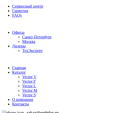
Сервисный центр
Гарантия
FAQs
Частотные преобразователи OptiPlay
Офисы
Санкт-Петербург
Москва
Дилеры
ТехЭксперт
Главная
Каталог
Vector V
Vector F
Vector L
Vector M
Vector S
О компании
Контакты
zakaz@optiplay.ru