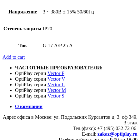
Напряжение
3 ~ 380В ± 15% 50/60Гц
Степень защиты
IP20
Ток
G 17 А/P 25 А
Add to cart
ЧАСТОТНЫЕ ПРЕОБРАЗОВАТЕЛИ:
OptiPlay серии
Vector F
OptiPlay серии
Vector V
OptiPlay серии
Vector L
OptiPlay серии
Vector M
OptiPlay серии
Vector S
О компании
Адрес офиса в Москве: ул. Подольских Курсантов д. 3, оф 349,
3 этаж
Тел.(факс): +7 (495) 032-72-06
E-mail:
zakaz@optiplay.ru
График работы: пн-чт с 9:00 до 18:00