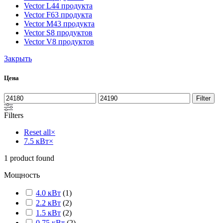
Vector L
44 продукта
Vector F
63 продукта
Vector M
43 продукта
Vector S
8 продуктов
Vector V
8 продуктов
Закрыть
Цена
Filter
Filters
Reset all
×
7.5 кВт
×
1
product found
Мощность
4.0 кВт
(
1
)
2.2 кВт
(
2
)
1.5 кВт
(
2
)
0.75 кВт
(
2
)