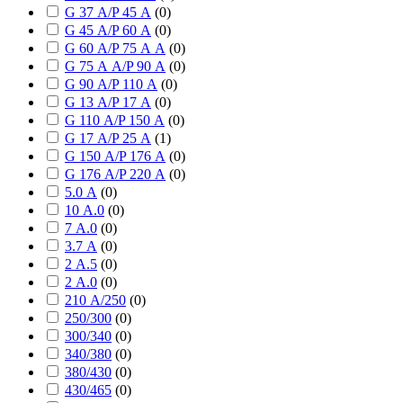
G 37 А/P 45 А
(
0
)
G 45 А/P 60 А
(
0
)
G 60 А/P 75 А А
(
0
)
G 75 А А/P 90 А
(
0
)
G 90 А/P 110 А
(
0
)
G 13 А/P 17 А
(
0
)
G 110 А/P 150 А
(
0
)
G 17 А/P 25 А
(
1
)
G 150 А/P 176 А
(
0
)
G 176 А/P 220 А
(
0
)
5.0 А
(
0
)
10 А.0
(
0
)
7 А.0
(
0
)
3.7 А
(
0
)
2 А.5
(
0
)
2 А.0
(
0
)
210 А/250
(
0
)
250/300
(
0
)
300/340
(
0
)
340/380
(
0
)
380/430
(
0
)
430/465
(
0
)