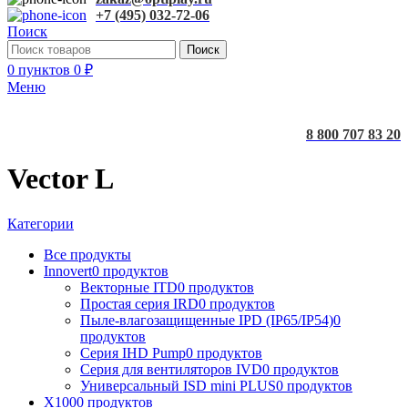
+7 (495) 032-72-06
Поиск
Поиск
0
пунктов
0
₽
Меню
8 800 707 83 20
Vector L
Категории
Все
продукты
Innovert
0 продуктов
Векторные ITD
0 продуктов
Простая серия IRD
0 продуктов
Пыле-влагозащищенные IPD (IP65/IP54)
0
продуктов
Серия IHD Pump
0 продуктов
Серия для вентиляторов IVD
0 продуктов
Универсальный ISD mini PLUS
0 продуктов
X100
0 продуктов