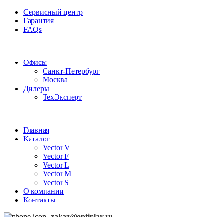
Сервисный центр
Гарантия
FAQs
Частотные преобразователи OptiPlay
Офисы
Санкт-Петербург
Москва
Дилеры
ТехЭксперт
Главная
Каталог
Vector V
Vector F
Vector L
Vector M
Vector S
О компании
Контакты
zakaz@optiplay.ru