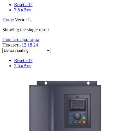
Reset all
×
7.5 кВт
×
Home
Vector L
Showing the single result
Показать фильтры
Показать
12
18
24
Reset all
×
7.5 кВт
×