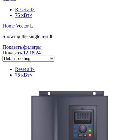
Reset all
×
75 кВт
×
Home
Vector L
Showing the single result
Показать фильтры
Показать
12
18
24
Reset all
×
75 кВт
×