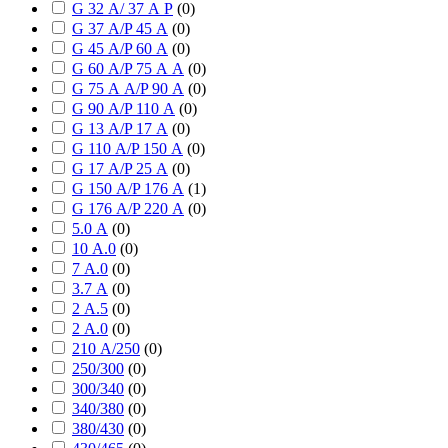
G 32 А/ 37 А P
(
0
)
G 37 А/P 45 А
(
0
)
G 45 А/P 60 А
(
0
)
G 60 А/P 75 А А
(
0
)
G 75 А А/P 90 А
(
0
)
G 90 А/P 110 А
(
0
)
G 13 А/P 17 А
(
0
)
G 110 А/P 150 А
(
0
)
G 17 А/P 25 А
(
0
)
G 150 А/P 176 А
(
1
)
G 176 А/P 220 А
(
0
)
5.0 А
(
0
)
10 А.0
(
0
)
7 А.0
(
0
)
3.7 А
(
0
)
2 А.5
(
0
)
2 А.0
(
0
)
210 А/250
(
0
)
250/300
(
0
)
300/340
(
0
)
340/380
(
0
)
380/430
(
0
)