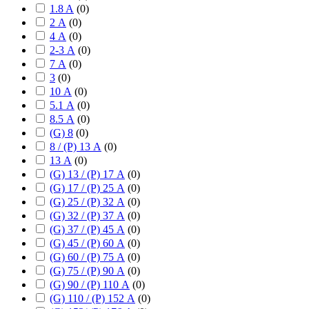
1.8 A
(
0
)
2 А
(
0
)
4 А
(
0
)
2-3 А
(
0
)
7 А
(
0
)
3
(
0
)
10 А
(
0
)
5.1 А
(
0
)
8.5 А
(
0
)
(G) 8
(
0
)
8 / (P) 13 А
(
0
)
13 А
(
0
)
(G) 13 / (P) 17 А
(
0
)
(G) 17 / (P) 25 А
(
0
)
(G) 25 / (P) 32 А
(
0
)
(G) 32 / (P) 37 А
(
0
)
(G) 37 / (P) 45 А
(
0
)
(G) 45 / (P) 60 А
(
0
)
(G) 60 / (P) 75 А
(
0
)
(G) 75 / (P) 90 А
(
0
)
(G) 90 / (P) 110 А
(
0
)
(G) 110 / (P) 152 А
(
0
)