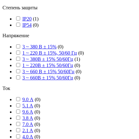
Степень защиты
IP20
(
1
)
IP54
(
0
)
Напряжение
3 ~ 380 В ± 15%
(
0
)
1 ~ 220 В ± 15%, 50/60 Гц
(
0
)
3 ~ 380В ± 15% 50/60Гц
(
1
)
1 ~ 220В ± 15% 50/60Гц
(
0
)
3 ~ 660 В ± 15% 50/60Гц
(
0
)
3 ~ 660В ± 15% 50/60Гц
(
0
)
Ток
9.0 А
(
0
)
5.1 A
(
0
)
9.6 A
(
0
)
3.8 A
(
0
)
7.0 A
(
0
)
2.1 A
(
0
)
4.0 A
(
0
)