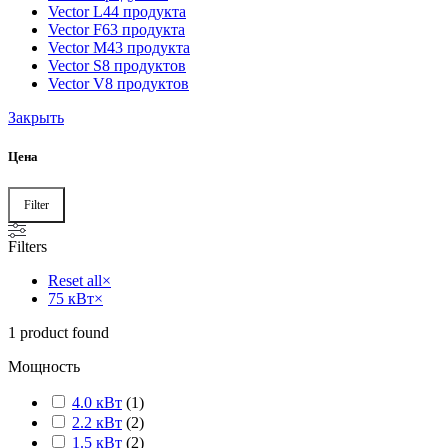
Vector L
44 продукта
Vector F
63 продукта
Vector M
43 продукта
Vector S
8 продуктов
Vector V
8 продуктов
Закрыть
Цена
Filter
Filters
Reset all
×
75 кВт
×
1
product found
Мощность
4.0 кВт
(
1
)
2.2 кВт
(
2
)
1.5 кВт
(
2
)