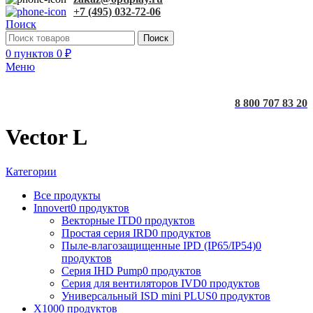
+7 (495) 032-72-06
Поиск
Поиск
0
пунктов
0
₽
Меню
8 800 707 83 20
Vector L
Категории
Все
продукты
Innovert
0 продуктов
Векторные ITD
0 продуктов
Простая серия IRD
0 продуктов
Пыле-влагозащищенные IPD (IP65/IP54)
0
продуктов
Серия IHD Pump
0 продуктов
Серия для вентиляторов IVD
0 продуктов
Универсальный ISD mini PLUS
0 продуктов
X100
0 продуктов