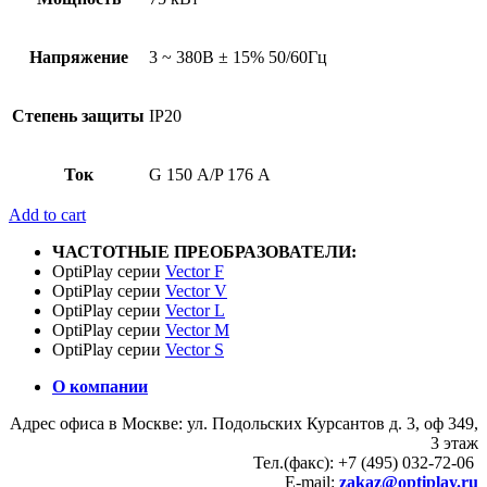
Напряжение
3 ~ 380В ± 15% 50/60Гц
Степень защиты
IP20
Ток
G 150 А/P 176 А
Add to cart
ЧАСТОТНЫЕ ПРЕОБРАЗОВАТЕЛИ:
OptiPlay серии
Vector F
OptiPlay серии
Vector V
OptiPlay серии
Vector L
OptiPlay серии
Vector M
OptiPlay серии
Vector S
О компании
Адрес офиса в Москве: ул. Подольских Курсантов д. 3, оф 349,
3 этаж
Тел.(факс): +7 (495) 032-72-06
E-mail:
zakaz@optiplay.ru