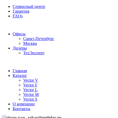
Сервисный центр
Гарантия
FAQs
Частотные преобразователи OptiPlay
Офисы
Санкт-Петербург
Москва
Дилеры
ТехЭксперт
Главная
Каталог
Vector V
Vector F
Vector L
Vector M
Vector S
О компании
Контакты
zakaz@optiplay.ru