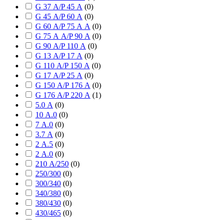
G 37 А/P 45 А
(
0
)
G 45 А/P 60 А
(
0
)
G 60 А/P 75 А А
(
0
)
G 75 А А/P 90 А
(
0
)
G 90 А/P 110 А
(
0
)
G 13 А/P 17 А
(
0
)
G 110 А/P 150 А
(
0
)
G 17 А/P 25 А
(
0
)
G 150 А/P 176 А
(
0
)
G 176 А/P 220 А
(
1
)
5.0 А
(
0
)
10 А.0
(
0
)
7 А.0
(
0
)
3.7 А
(
0
)
2 А.5
(
0
)
2 А.0
(
0
)
210 А/250
(
0
)
250/300
(
0
)
300/340
(
0
)
340/380
(
0
)
380/430
(
0
)
430/465
(
0
)