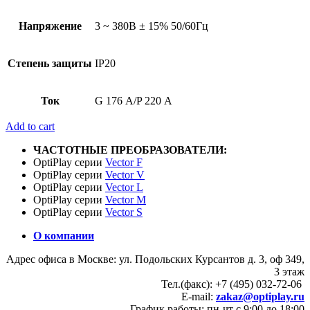
Напряжение
3 ~ 380В ± 15% 50/60Гц
Степень защиты
IP20
Ток
G 176 А/P 220 А
Add to cart
ЧАСТОТНЫЕ ПРЕОБРАЗОВАТЕЛИ:
OptiPlay серии
Vector F
OptiPlay серии
Vector V
OptiPlay серии
Vector L
OptiPlay серии
Vector M
OptiPlay серии
Vector S
О компании
Адрес офиса в Москве: ул. Подольских Курсантов д. 3, оф 349,
3 этаж
Тел.(факс): +7 (495) 032-72-06
E-mail:
zakaz@optiplay.ru
График работы: пн-чт с 9:00 до 18:00