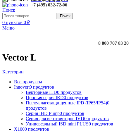
+7 (495) 032-72-06
Поиск
Поиск
0
пунктов
0
₽
Меню
8 800 707 83 20
Vector L
Категории
Все
продукты
Innovert
0 продуктов
Векторные ITD
0 продуктов
Простая серия IRD
0 продуктов
Пыле-влагозащищенные IPD (IP65/IP54)
0
продуктов
Серия IHD Pump
0 продуктов
Серия для вентиляторов IVD
0 продуктов
Универсальный ISD mini PLUS
0 продуктов
X100
0 продуктов