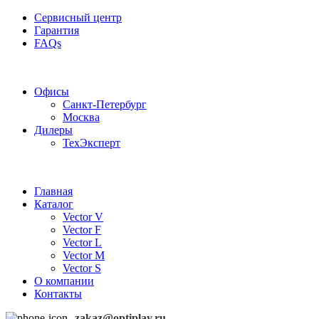
Сервисный центр
Гарантия
FAQs
Частотные преобразователи OptiPlay
Офисы
Санкт-Петербург
Москва
Дилеры
ТехЭксперт
Главная
Каталог
Vector V
Vector F
Vector L
Vector M
Vector S
О компании
Контакты
zakaz@optiplay.ru