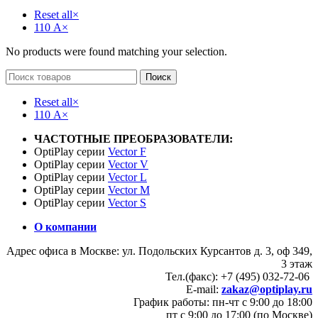
Reset all
×
110 А
×
No products were found matching your selection.
Поиск
Reset all
×
110 А
×
ЧАСТОТНЫЕ ПРЕОБРАЗОВАТЕЛИ:
OptiPlay серии
Vector F
OptiPlay серии
Vector V
OptiPlay серии
Vector L
OptiPlay серии
Vector M
OptiPlay серии
Vector S
О компании
Адрес офиса в Москве: ул. Подольских Курсантов д. 3, оф 349,
3 этаж
Тел.(факс): +7 (495) 032-72-06
E-mail:
zakaz@optiplay.ru
График работы: пн-чт с 9:00 до 18:00
пт с 9:00 до 17:00 (по Москве)