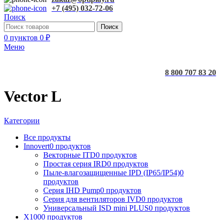
+7 (495) 032-72-06
Поиск
Поиск
0
пунктов
0
₽
Меню
8 800 707 83 20
Vector L
Категории
Все
продукты
Innovert
0 продуктов
Векторные ITD
0 продуктов
Простая серия IRD
0 продуктов
Пыле-влагозащищенные IPD (IP65/IP54)
0
продуктов
Серия IHD Pump
0 продуктов
Серия для вентиляторов IVD
0 продуктов
Универсальный ISD mini PLUS
0 продуктов
X100
0 продуктов