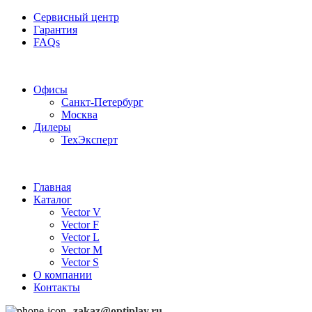
Сервисный центр
Гарантия
FAQs
Частотные преобразователи OptiPlay
Офисы
Санкт-Петербург
Москва
Дилеры
ТехЭксперт
Главная
Каталог
Vector V
Vector F
Vector L
Vector M
Vector S
О компании
Контакты
zakaz@optiplay.ru