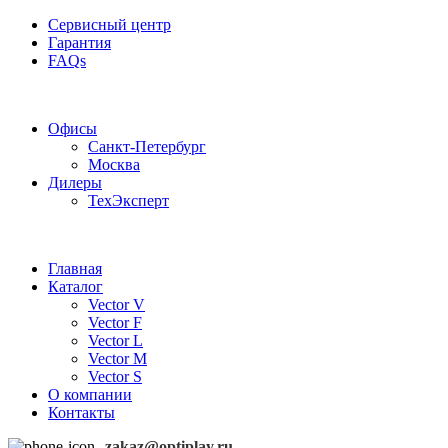
Сервисный центр
Гарантия
FAQs
Частотные преобразователи OptiPlay
Офисы
Санкт-Петербург
Москва
Дилеры
ТехЭксперт
Главная
Каталог
Vector V
Vector F
Vector L
Vector M
Vector S
О компании
Контакты
zakaz@optiplay.ru