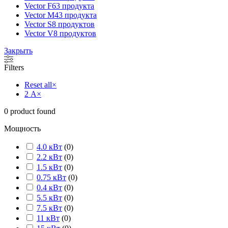
Vector F
63 продукта
Vector M
43 продукта
Vector S
8 продуктов
Vector V
8 продуктов
Закрыть
Filters
Reset all
×
2 А
×
0
product found
Мощность
4.0 кВт
(
0
)
2.2 кВт
(
0
)
1.5 кВт
(
0
)
0.75 кВт
(
0
)
0.4 кВт
(
0
)
5.5 кВт
(
0
)
7.5 кВт
(
0
)
11 кВт
(
0
)