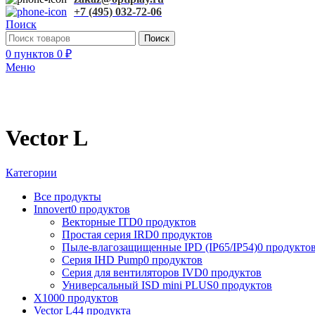
+7 (495) 032-72-06
Поиск
Поиск
0
пунктов
0
₽
Меню
Vector L
Категории
Все
продукты
Innovert
0 продуктов
Векторные ITD
0 продуктов
Простая серия IRD
0 продуктов
Пыле-влагозащищенные IPD (IP65/IP54)
0 продукто
Серия IHD Pump
0 продуктов
Серия для вентиляторов IVD
0 продуктов
Универсальный ISD mini PLUS
0 продуктов
X100
0 продуктов
Vector L
44 продукта