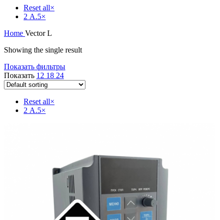
Reset all
×
2 А.5
×
Home
Vector L
Showing the single result
Показать фильтры
Показать
12
18
24
Reset all
×
2 А.5
×