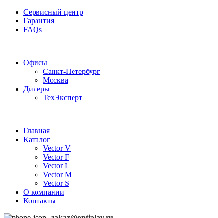
Сервисный центр
Гарантия
FAQs
Частотные преобразователи OptiPlay
Офисы
Санкт-Петербург
Москва
Дилеры
ТехЭксперт
Главная
Каталог
Vector V
Vector F
Vector L
Vector M
Vector S
О компании
Контакты
zakaz@optiplay.ru