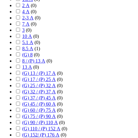
2 А
(
0
)
4 А
(
0
)
2-3 А
(
0
)
7 А
(
0
)
3
(
0
)
10 А
(
0
)
5.1 А
(
0
)
8.5 А
(
1
)
(G) 8
(
0
)
8 / (P) 13 А
(
0
)
13 А
(
0
)
(G) 13 / (P) 17 А
(
0
)
(G) 17 / (P) 25 А
(
0
)
(G) 25 / (P) 32 А
(
0
)
(G) 32 / (P) 37 А
(
0
)
(G) 37 / (P) 45 А
(
0
)
(G) 45 / (P) 60 А
(
0
)
(G) 60 / (P) 75 А
(
0
)
(G) 75 / (P) 90 А
(
0
)
(G) 90 / (P) 110 А
(
0
)
(G) 110 / (P) 152 А
(
0
)
(G) 152/ (P) 176 А
(
0
)