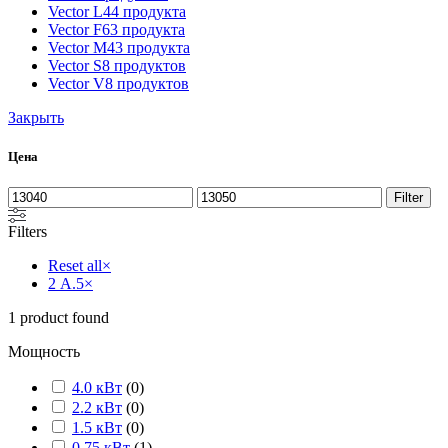
Vector L
44 продукта
Vector F
63 продукта
Vector M
43 продукта
Vector S
8 продуктов
Vector V
8 продуктов
Закрыть
Цена
Filter
Filters
Reset all
×
2 А.5
×
1
product found
Мощность
4.0 кВт
(
0
)
2.2 кВт
(
0
)
1.5 кВт
(
0
)
0.75 кВт
(
1
)