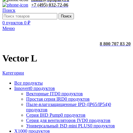
+7 (495) 032-72-06
Поиск
Поиск
0
пунктов
0
₽
Меню
8 800 707 83 20
Vector L
Категории
Все
продукты
Innovert
0 продуктов
Векторные ITD
0 продуктов
Простая серия IRD
0 продуктов
Пыле-влагозащищенные IPD (IP65/IP54)
0
продуктов
Серия IHD Pump
0 продуктов
Серия для вентиляторов IVD
0 продуктов
Универсальный ISD mini PLUS
0 продуктов
X100
0 продуктов