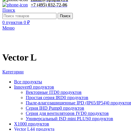
+7 (495) 032-72-06
Поиск
Поиск
0
пунктов
0
₽
Меню
Vector L
Категории
Все
продукты
Innovert
0 продуктов
Векторные ITD
0 продуктов
Простая серия IRD
0 продуктов
Пыле-влагозащищенные IPD (IP65/IP54)
0 продукто
Серия IHD Pump
0 продуктов
Серия для вентиляторов IVD
0 продуктов
Универсальный ISD mini PLUS
0 продуктов
X100
0 продуктов
Vector L
44 продукта