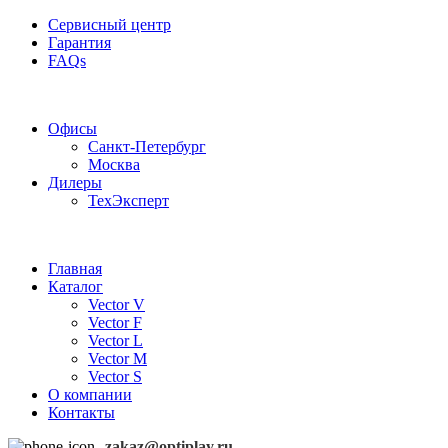
Сервисный центр
Гарантия
FAQs
Частотные преобразователи OptiPlay
Офисы
Санкт-Петербург
Москва
Дилеры
ТехЭксперт
Главная
Каталог
Vector V
Vector F
Vector L
Vector M
Vector S
О компании
Контакты
zakaz@optiplay.ru