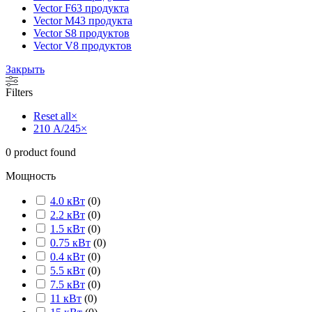
Vector F
63 продукта
Vector M
43 продукта
Vector S
8 продуктов
Vector V
8 продуктов
Закрыть
Filters
Reset all
×
210 А/245
×
0
product found
Мощность
4.0 кВт
(
0
)
2.2 кВт
(
0
)
1.5 кВт
(
0
)
0.75 кВт
(
0
)
0.4 кВт
(
0
)
5.5 кВт
(
0
)
7.5 кВт
(
0
)
11 кВт
(
0
)