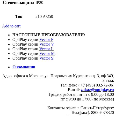
Степень защиты
IP20
Ток
210 А/250
Add to cart
ЧАСТОТНЫЕ ПРЕОБРАЗОВАТЕЛИ:
OptiPlay серии
Vector F
OptiPlay серии
Vector V
OptiPlay серии
Vector L
OptiPlay серии
Vector M
OptiPlay серии
Vector S
О компании
Адрес офиса в Москве: ул. Подольских Курсантов д. 3, оф 349,
3 этаж
Тел.(факс): +7 (495) 032-72-06
E-mail:
zakaz@optiplay.ru
График работы: пн-чт с 9:00 до 18:00
пт с 9:00 до 17:00 (по Москве)
Контакты офиса в Санкт-Петербурге:
Тел.(факс): 88007078320