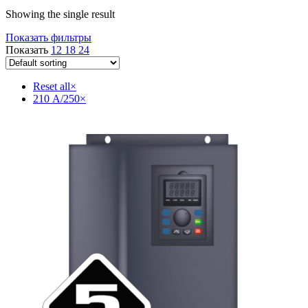
Showing the single result
Показать фильтры
Показать
12
18
24
Reset all
×
210 А/250
×