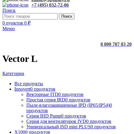
+7 (495) 032-72-06
Поиск
Поиск
0
пунктов
0
₽
Меню
8 800 707 83 20
Vector L
Категории
Все
продукты
Innovert
0 продуктов
Векторные ITD
0 продуктов
Простая серия IRD
0 продуктов
Пыле-влагозащищенные IPD (IP65/IP54)
0
продуктов
Серия IHD Pump
0 продуктов
Серия для вентиляторов IVD
0 продуктов
Универсальный ISD mini PLUS
0 продуктов
X100
0 продуктов