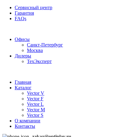
Сервисный центр
Гарантия
FAQs
Частотные преобразователи OptiPlay
Офисы
Санкт-Петербург
Москва
Дилеры
ТехЭксперт
Главная
Каталог
Vector V
Vector F
Vector L
Vector M
Vector S
О компании
Контакты
zakaz@optiplay.ru