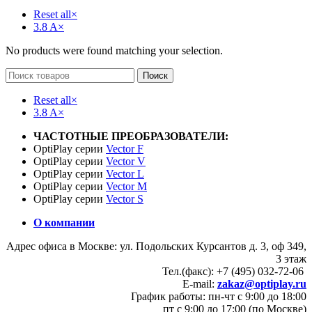
Reset all
×
3.8 A
×
No products were found matching your selection.
Поиск
Reset all
×
3.8 A
×
ЧАСТОТНЫЕ ПРЕОБРАЗОВАТЕЛИ:
OptiPlay серии
Vector F
OptiPlay серии
Vector V
OptiPlay серии
Vector L
OptiPlay серии
Vector M
OptiPlay серии
Vector S
О компании
Адрес офиса в Москве: ул. Подольских Курсантов д. 3, оф 349,
3 этаж
Тел.(факс): +7 (495) 032-72-06
E-mail:
zakaz@optiplay.ru
График работы: пн-чт с 9:00 до 18:00
пт с 9:00 до 17:00 (по Москве)