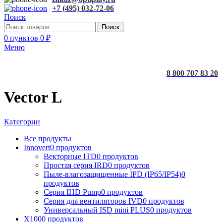
+7 (495) 032-72-06
Поиск
Поиск
0
пунктов
0
₽
Меню
8 800 707 83 20
Vector L
Категории
Все
продукты
Innovert
0 продуктов
Векторные ITD
0 продуктов
Простая серия IRD
0 продуктов
Пыле-влагозащищенные IPD (IP65/IP54)
0
продуктов
Серия IHD Pump
0 продуктов
Серия для вентиляторов IVD
0 продуктов
Универсальный ISD mini PLUS
0 продуктов
X100
0 продуктов