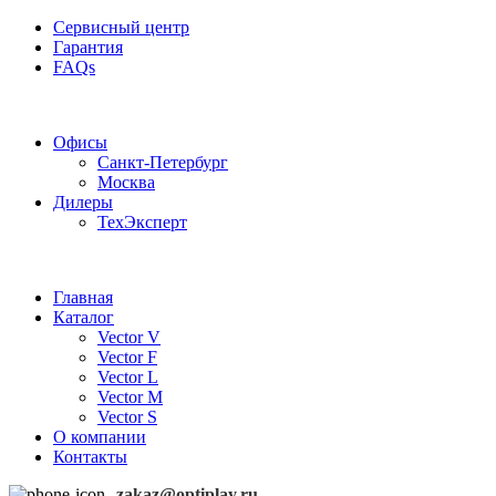
Сервисный центр
Гарантия
FAQs
Частотные преобразователи OptiPlay
Офисы
Санкт-Петербург
Москва
Дилеры
ТехЭксперт
Главная
Каталог
Vector V
Vector F
Vector L
Vector M
Vector S
О компании
Контакты
zakaz@optiplay.ru