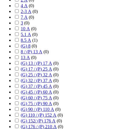
4 А
(
0
)
2-3 А
(
0
)
7 А
(
0
)
3
(
0
)
10 А
(
0
)
5.1 А
(
0
)
8.5 А
(
1
)
(G) 8
(
0
)
8 / (P) 13 А
(
0
)
13 А
(
0
)
(G) 13 / (P) 17 А
(
0
)
(G) 17 / (P) 25 А
(
0
)
(G) 25 / (P) 32 А
(
0
)
(G) 32 / (P) 37 А
(
0
)
(G) 37 / (P) 45 А
(
0
)
(G) 45 / (P) 60 А
(
0
)
(G) 60 / (P) 75 А
(
0
)
(G) 75 / (P) 90 А
(
0
)
(G) 90 / (P) 110 А
(
0
)
(G) 110 / (P) 152 А
(
0
)
(G) 152/ (P) 176 А
(
0
)
(G) 176 / (P) 210 А
(
0
)