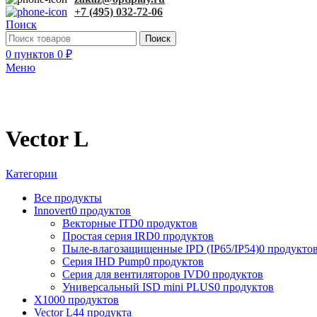
+7 (495) 032-72-06
Поиск
Поиск
0
пунктов
0
₽
Меню
Vector L
Категории
Все
продукты
Innovert
0 продуктов
Векторные ITD
0 продуктов
Простая серия IRD
0 продуктов
Пыле-влагозащищенные IPD (IP65/IP54)
0 продукто
Серия IHD Pump
0 продуктов
Серия для вентиляторов IVD
0 продуктов
Универсальный ISD mini PLUS
0 продуктов
X100
0 продуктов
Vector L
44 продукта