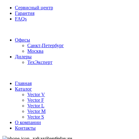
Сервисный центр
Гарантия
FAQs
Частотные преобразователи OptiPlay
Офисы
Санкт-Петербург
Москва
Дилеры
ТехЭксперт
Главная
Каталог
Vector V
Vector F
Vector L
Vector M
Vector S
О компании
Контакты
zakaz@optiplay.ru