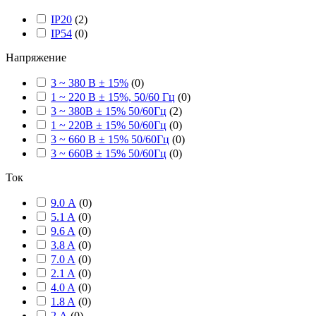
IP20
(
2
)
IP54
(
0
)
Напряжение
3 ~ 380 В ± 15%
(
0
)
1 ~ 220 В ± 15%, 50/60 Гц
(
0
)
3 ~ 380В ± 15% 50/60Гц
(
2
)
1 ~ 220В ± 15% 50/60Гц
(
0
)
3 ~ 660 В ± 15% 50/60Гц
(
0
)
3 ~ 660В ± 15% 50/60Гц
(
0
)
Ток
9.0 А
(
0
)
5.1 A
(
0
)
9.6 A
(
0
)
3.8 A
(
0
)
7.0 A
(
0
)
2.1 A
(
0
)
4.0 A
(
0
)
1.8 A
(
0
)
2 А
(
0
)