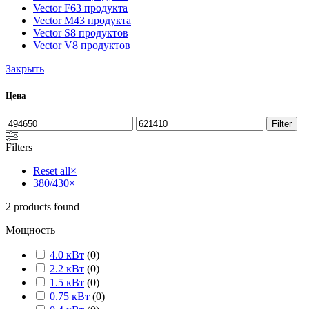
Vector F
63 продукта
Vector M
43 продукта
Vector S
8 продуктов
Vector V
8 продуктов
Закрыть
Цена
Filter
Filters
Reset all
×
380/430
×
2
products found
Мощность
4.0 кВт
(
0
)
2.2 кВт
(
0
)
1.5 кВт
(
0
)
0.75 кВт
(
0
)