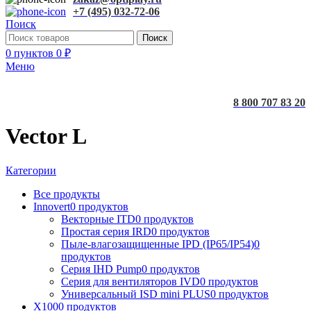
+7 (495) 032-72-06
Поиск
Поиск
0
пунктов
0
₽
Меню
8 800 707 83 20
Vector L
Категории
Все
продукты
Innovert
0 продуктов
Векторные ITD
0 продуктов
Простая серия IRD
0 продуктов
Пыле-влагозащищенные IPD (IP65/IP54)
0
продуктов
Серия IHD Pump
0 продуктов
Серия для вентиляторов IVD
0 продуктов
Универсальный ISD mini PLUS
0 продуктов
X100
0 продуктов