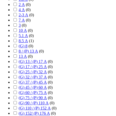
2 А
(
0
)
4 А
(
0
)
2-3 А
(
0
)
7 А
(
0
)
3
(
0
)
10 А
(
0
)
5.1 А
(
0
)
8.5 А
(
1
)
(G) 8
(
0
)
8 / (P) 13 А
(
0
)
13 А
(
0
)
(G) 13 / (P) 17 А
(
0
)
(G) 17 / (P) 25 А
(
0
)
(G) 25 / (P) 32 А
(
0
)
(G) 32 / (P) 37 А
(
0
)
(G) 37 / (P) 45 А
(
0
)
(G) 45 / (P) 60 А
(
0
)
(G) 60 / (P) 75 А
(
0
)
(G) 75 / (P) 90 А
(
0
)
(G) 90 / (P) 110 А
(
0
)
(G) 110 / (P) 152 А
(
0
)
(G) 152/ (P) 176 А
(
0
)