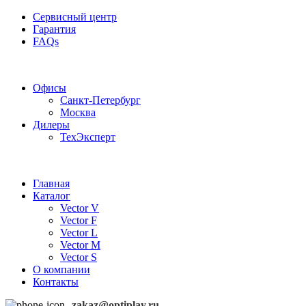
Сервисный центр
Гарантия
FAQs
Частотные преобразователи OptiPlay
Офисы
Санкт-Петербург
Москва
Дилеры
ТехЭксперт
Главная
Каталог
Vector V
Vector F
Vector L
Vector M
Vector S
О компании
Контакты
zakaz@optiplay.ru