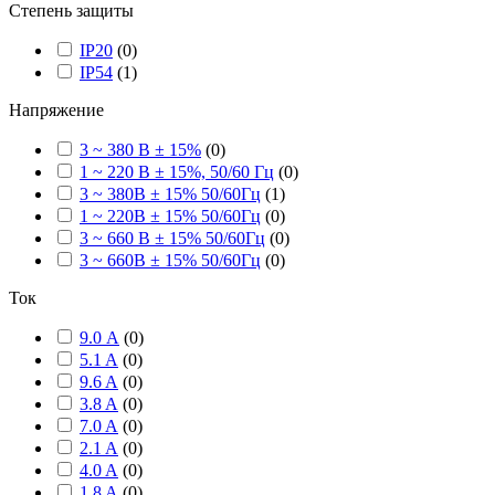
Степень защиты
IP20
(
0
)
IP54
(
1
)
Напряжение
3 ~ 380 В ± 15%
(
0
)
1 ~ 220 В ± 15%, 50/60 Гц
(
0
)
3 ~ 380В ± 15% 50/60Гц
(
1
)
1 ~ 220В ± 15% 50/60Гц
(
0
)
3 ~ 660 В ± 15% 50/60Гц
(
0
)
3 ~ 660В ± 15% 50/60Гц
(
0
)
Ток
9.0 А
(
0
)
5.1 A
(
0
)
9.6 A
(
0
)
3.8 A
(
0
)
7.0 A
(
0
)
2.1 A
(
0
)
4.0 A
(
0
)
1.8 A
(
0
)