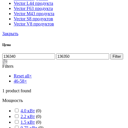
Vector L
44 продукта
Vector F
63 продукта
Vector M
43 продукта
Vector S
8 продуктов
Vector V
8 продуктов
Закрыть
Цена
Filter
Filters
Reset all
×
46-58
×
1
product found
Мощность
4.0 кВт
(
0
)
2.2 кВт
(
0
)
1.5 кВт
(
0
)
0.75 кВт
(
0
)