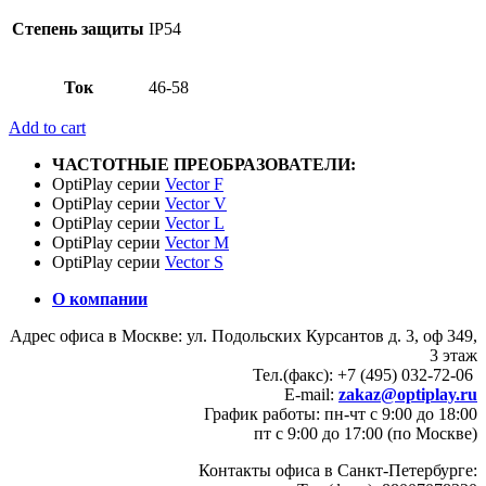
Степень защиты
IP54
Ток
46-58
Add to cart
ЧАСТОТНЫЕ ПРЕОБРАЗОВАТЕЛИ:
OptiPlay серии
Vector F
OptiPlay серии
Vector V
OptiPlay серии
Vector L
OptiPlay серии
Vector M
OptiPlay серии
Vector S
О компании
Адрес офиса в Москве: ул. Подольских Курсантов д. 3, оф 349,
3 этаж
Тел.(факс): +7 (495) 032-72-06
E-mail:
zakaz@optiplay.ru
График работы: пн-чт с 9:00 до 18:00
пт с 9:00 до 17:00 (по Москве)
Контакты офиса в Санкт-Петербурге: