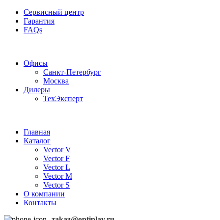
Сервисный центр
Гарантия
FAQs
Частотные преобразователи OptiPlay
Офисы
Санкт-Петербург
Москва
Дилеры
ТехЭксперт
Главная
Каталог
Vector V
Vector F
Vector L
Vector M
Vector S
О компании
Контакты
zakaz@optiplay.ru