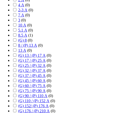
4 А
(
0
)
2-3 А
(
0
)
7 А
(
0
)
3
(
0
)
10 А
(
0
)
5.1 А
(
0
)
8.5 А
(
1
)
(G) 8
(
0
)
8 / (P) 13 А
(
0
)
13 А
(
0
)
(G) 13 / (P) 17 А
(
0
)
(G) 17 / (P) 25 А
(
0
)
(G) 25 / (P) 32 А
(
0
)
(G) 32 / (P) 37 А
(
0
)
(G) 37 / (P) 45 А
(
0
)
(G) 45 / (P) 60 А
(
0
)
(G) 60 / (P) 75 А
(
0
)
(G) 75 / (P) 90 А
(
0
)
(G) 90 / (P) 110 А
(
0
)
(G) 110 / (P) 152 А
(
0
)
(G) 152/ (P) 176 А
(
0
)
(G) 176 / (P) 210 А
(
0
)