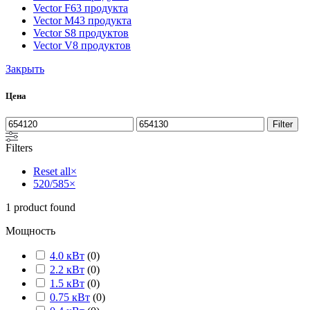
Vector F
63 продукта
Vector M
43 продукта
Vector S
8 продуктов
Vector V
8 продуктов
Закрыть
Цена
Min
Max
Filter
price
price
Filters
Reset all
×
520/585
×
1
product found
Мощность
4.0 кВт
(
0
)
2.2 кВт
(
0
)
1.5 кВт
(
0
)
0.75 кВт
(
0
)