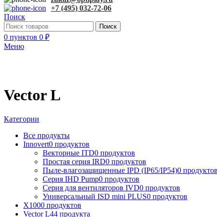
+7 (495) 032-72-06
Поиск
Поиск
0
пунктов
0
₽
Меню
Vector L
Категории
Все
продукты
Innovert
0 продуктов
Векторные ITD
0 продуктов
Простая серия IRD
0 продуктов
Пыле-влагозащищенные IPD (IP65/IP54)
0 продукто
Серия IHD Pump
0 продуктов
Серия для вентиляторов IVD
0 продуктов
Универсальный ISD mini PLUS
0 продуктов
X100
0 продуктов
Vector L
44 продукта