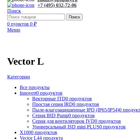
+7 (495) 032-72-06
Поиск
Поиск
0
пунктов
0
₽
Меню
Vector L
Категории
Все
продукты
Innovert
0 продуктов
Векторные ITD
0 продуктов
Простая серия IRD
0 продуктов
Пыле-влагозащищенные IPD (IP65/IP54)
0 продук
Серия IHD Pump
0 продуктов
Серия для вентиляторов IVD
0 продуктов
Универсальный ISD mini PLUS
0 продуктов
X100
0 продуктов
Vector L
44 продукта