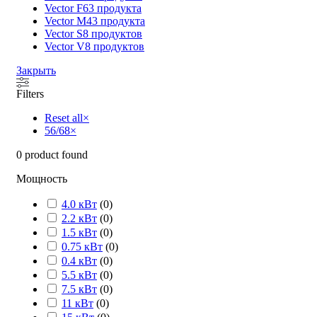
Vector F
63 продукта
Vector M
43 продукта
Vector S
8 продуктов
Vector V
8 продуктов
Закрыть
Filters
Reset all
×
56/68
×
0
product found
Мощность
4.0 кВт
(
0
)
2.2 кВт
(
0
)
1.5 кВт
(
0
)
0.75 кВт
(
0
)
0.4 кВт
(
0
)
5.5 кВт
(
0
)
7.5 кВт
(
0
)
11 кВт
(
0
)