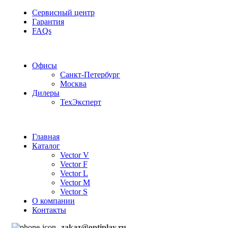
Сервисный центр
Гарантия
FAQs
Частотные преобразователи OptiPlay
Офисы
Санкт-Петербург
Москва
Дилеры
ТехЭксперт
Главная
Каталог
Vector V
Vector F
Vector L
Vector M
Vector S
О компании
Контакты
zakaz@optiplay.ru