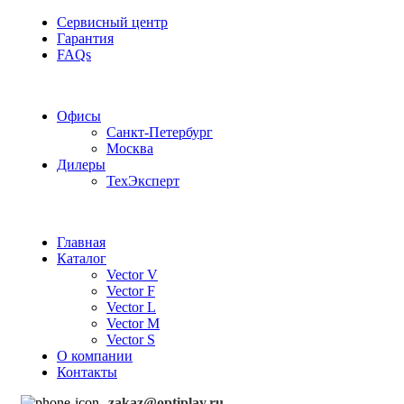
Сервисный центр
Гарантия
FAQs
Частотные преобразователи OptiPlay
Офисы
Санкт-Петербург
Москва
Дилеры
ТехЭксперт
Главная
Каталог
Vector V
Vector F
Vector L
Vector M
Vector S
О компании
Контакты
zakaz@optiplay.ru