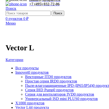
+7 (495) 032-72-06
Поиск
Поиск
0
пунктов
0
₽
Меню
Vector L
Категории
Все
продукты
Innovert
0 продуктов
Векторные ITD
0 продуктов
Простая серия IRD
0 продуктов
Пыле-влагозащищенные IPD (IP65/IP54)
0 продук
Серия IHD Pump
0 продуктов
Серия для вентиляторов IVD
0 продуктов
Универсальный ISD mini PLUS
0 продуктов
X100
0 продуктов
Vector L
44 продукта