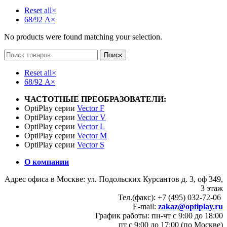
Reset all
×
68/92 А
×
No products were found matching your selection.
Поиск
Reset all
×
68/92 А
×
ЧАСТОТНЫЕ ПРЕОБРАЗОВАТЕЛИ:
OptiPlay серии
Vector F
OptiPlay серии
Vector V
OptiPlay серии
Vector L
OptiPlay серии
Vector M
OptiPlay серии
Vector S
О компании
Адрес офиса в Москве: ул. Подольских Курсантов д. 3, оф 349,
3 этаж
Тел.(факс): +7 (495) 032-72-06
E-mail:
zakaz@optiplay.ru
График работы: пн-чт с 9:00 до 18:00
пт с 9:00 до 17:00 (по Москве)