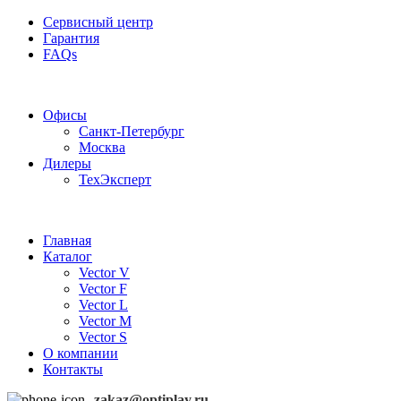
Сервисный центр
Гарантия
FAQs
Частотные преобразователи OptiPlay
Офисы
Санкт-Петербург
Москва
Дилеры
ТехЭксперт
Главная
Каталог
Vector V
Vector F
Vector L
Vector M
Vector S
О компании
Контакты
zakaz@optiplay.ru