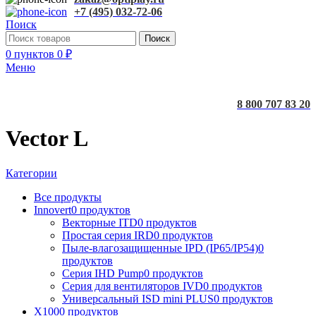
+7 (495) 032-72-06
Поиск
Поиск
0
пунктов
0
₽
Меню
8 800 707 83 20
Vector L
Категории
Все
продукты
Innovert
0 продуктов
Векторные ITD
0 продуктов
Простая серия IRD
0 продуктов
Пыле-влагозащищенные IPD (IP65/IP54)
0
продуктов
Серия IHD Pump
0 продуктов
Серия для вентиляторов IVD
0 продуктов
Универсальный ISD mini PLUS
0 продуктов
X100
0 продуктов