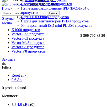
Простая серия IRD
0 продуктов
+7 (495) 032-72-06
Пыле-влагозащищенные IPD (IP65/IP54)
0
Поиск
продуктов
Поиск
Серия IHD Pump
0 продуктов
0
пунктов
0
₽
Серия для вентиляторов IVD
0 продуктов
Меню
Универсальный ISD mini PLUS
0 продуктов
X100
0 продуктов
Vector L
44 продукта
8 800 707 83 20
Vector F
63 продукта
Vector M
43 продукта
Vector S
8 продуктов
Vector V
8 продуктов
Закрыть
Filters
Reset all
×
9.6 A
×
0
product found
Мощность
4.0 кВт
(
0
)