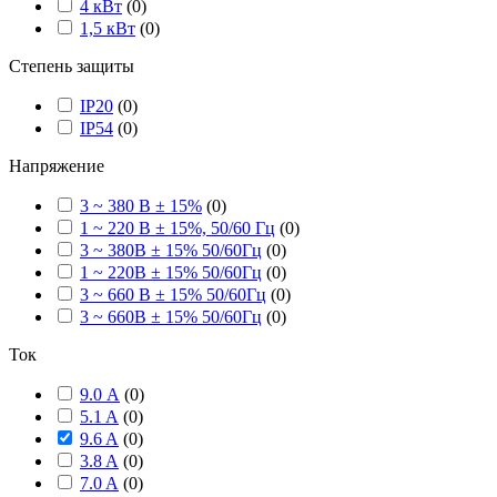
4 кВт
(
0
)
1,5 кВт
(
0
)
Степень защиты
IP20
(
0
)
IP54
(
0
)
Напряжение
3 ~ 380 В ± 15%
(
0
)
1 ~ 220 В ± 15%, 50/60 Гц
(
0
)
3 ~ 380В ± 15% 50/60Гц
(
0
)
1 ~ 220В ± 15% 50/60Гц
(
0
)
3 ~ 660 В ± 15% 50/60Гц
(
0
)
3 ~ 660В ± 15% 50/60Гц
(
0
)
Ток
9.0 А
(
0
)
5.1 A
(
0
)
9.6 A
(
0
)
3.8 A
(
0
)
7.0 A
(
0
)