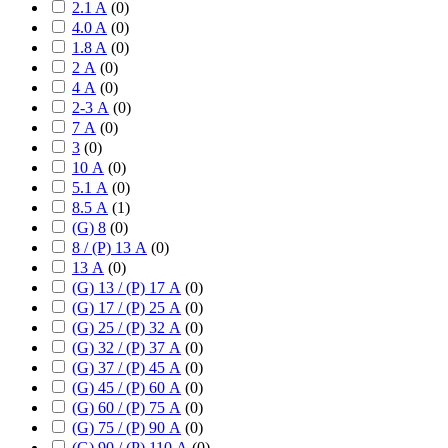
2.1 A
(
0
)
4.0 A
(
0
)
1.8 A
(
0
)
2 А
(
0
)
4 А
(
0
)
2-3 А
(
0
)
7 А
(
0
)
3
(
0
)
10 А
(
0
)
5.1 А
(
0
)
8.5 А
(
1
)
(G) 8
(
0
)
8 / (P) 13 А
(
0
)
13 А
(
0
)
(G) 13 / (P) 17 А
(
0
)
(G) 17 / (P) 25 А
(
0
)
(G) 25 / (P) 32 А
(
0
)
(G) 32 / (P) 37 А
(
0
)
(G) 37 / (P) 45 А
(
0
)
(G) 45 / (P) 60 А
(
0
)
(G) 60 / (P) 75 А
(
0
)
(G) 75 / (P) 90 А
(
0
)
(G) 90 / (P) 110 А
(
0
)