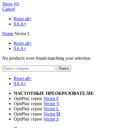
Show
(
0
)
Cancel
Reset all
×
9.6 A
×
Home
Vector L
Reset all
×
9.6 A
×
No products were found matching your selection.
Поиск
Reset all
×
9.6 A
×
ЧАСТОТНЫЕ ПРЕОБРАЗОВАТЕЛИ:
OptiPlay серии
Vector F
OptiPlay серии
Vector V
OptiPlay серии
Vector L
OptiPlay серии
Vector M
OptiPlay серии
Vector S