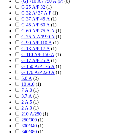
(G) 710 А / 750 А (P)
(
0
)
G 25 А/P 32
(
1
)
G 32 А/ 37 А P
(
1
)
G 37 А/P 45 А
(
1
)
G 45 А/P 60 А
(
1
)
G 60 А/P 75 А А
(
1
)
G 75 А А/P 90 А
(
1
)
G 90 А/P 110 А
(
1
)
G 13 А/P 17 А
(
1
)
G 110 А/P 150 А
(
1
)
G 17 А/P 25 А
(
1
)
G 150 А/P 176 А
(
1
)
G 176 А/P 220 А
(
1
)
5.0 А
(
2
)
10 А.0
(
1
)
7 А.0
(
1
)
3.7 А
(
1
)
2 А.5
(
1
)
2 А.0
(
1
)
210 А/250
(
1
)
250/300
(
1
)
300/340
(
1
)
340/380
(
1
)