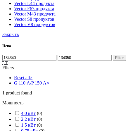
Vector L
44 продукта
Vector F
63 продукта
Vector M
43 продукта
Vector S
8 продуктов
Vector V
8 продуктов
Закрыть
Цена
Filter
Filters
Reset all
×
G 110 А/P 150 А
×
1
product found
Мощность
4.0 кВт
(
0
)
2.2 кВт
(
0
)
1.5 кВт
(
0
)
0.75 кВт
(
0
)