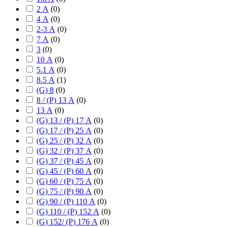
2 А
(
0
)
4 А
(
0
)
2-3 А
(
0
)
7 А
(
0
)
3
(
0
)
10 А
(
0
)
5.1 А
(
0
)
8.5 А
(
1
)
(G) 8
(
0
)
8 / (P) 13 А
(
0
)
13 А
(
0
)
(G) 13 / (P) 17 А
(
0
)
(G) 17 / (P) 25 А
(
0
)
(G) 25 / (P) 32 А
(
0
)
(G) 32 / (P) 37 А
(
0
)
(G) 37 / (P) 45 А
(
0
)
(G) 45 / (P) 60 А
(
0
)
(G) 60 / (P) 75 А
(
0
)
(G) 75 / (P) 90 А
(
0
)
(G) 90 / (P) 110 А
(
0
)
(G) 110 / (P) 152 А
(
0
)
(G) 152/ (P) 176 А
(
0
)