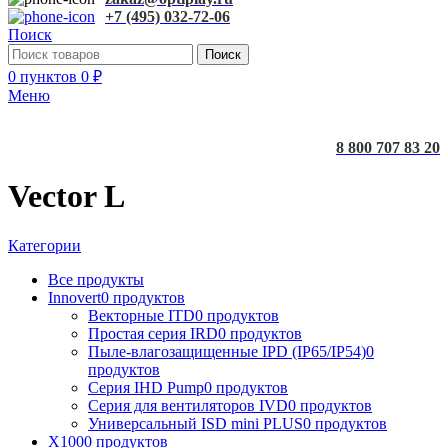
+7 (495) 032-72-06
Поиск
Поиск
0
пунктов
0
₽
Меню
8 800 707 83 20
Vector L
Категории
Все
продукты
Innovert
0 продуктов
Векторные ITD
0 продуктов
Простая серия IRD
0 продуктов
Пыле-влагозащищенные IPD (IP65/IP54)
0
продуктов
Серия IHD Pump
0 продуктов
Серия для вентиляторов IVD
0 продуктов
Универсальный ISD mini PLUS
0 продуктов
X100
0 продуктов