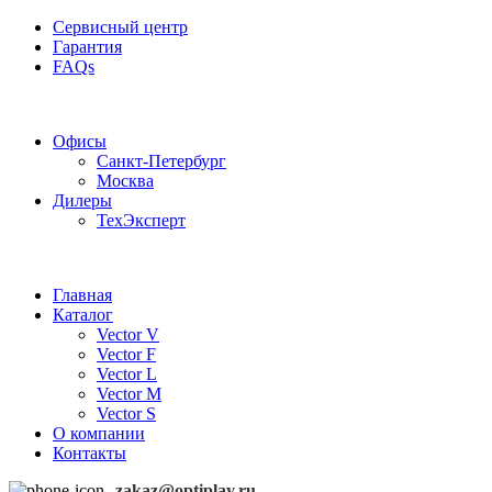
Сервисный центр
Гарантия
FAQs
Частотные преобразователи OptiPlay
Офисы
Санкт-Петербург
Москва
Дилеры
ТехЭксперт
Главная
Каталог
Vector V
Vector F
Vector L
Vector M
Vector S
О компании
Контакты
zakaz@optiplay.ru