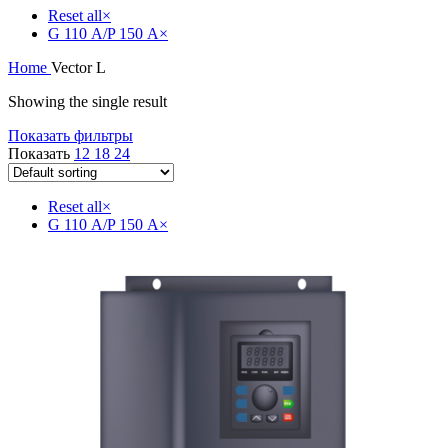
Reset all
×
G 110 А/P 150 А
×
Home
Vector L
Showing the single result
Показать фильтры
Показать
12
18
24
Reset all
×
G 110 А/P 150 А
×