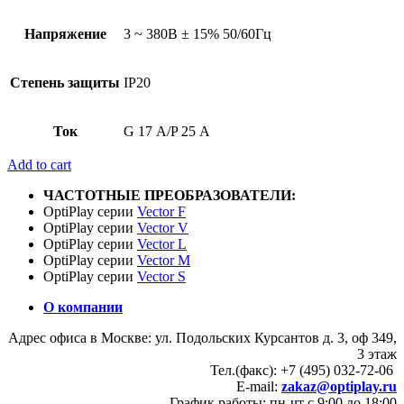
Напряжение
3 ~ 380В ± 15% 50/60Гц
Степень защиты
IP20
Ток
G 17 А/P 25 А
Add to cart
ЧАСТОТНЫЕ ПРЕОБРАЗОВАТЕЛИ:
OptiPlay серии
Vector F
OptiPlay серии
Vector V
OptiPlay серии
Vector L
OptiPlay серии
Vector M
OptiPlay серии
Vector S
О компании
Адрес офиса в Москве: ул. Подольских Курсантов д. 3, оф 349,
3 этаж
Тел.(факс): +7 (495) 032-72-06
E-mail:
zakaz@optiplay.ru
График работы: пн-чт с 9:00 до 18:00