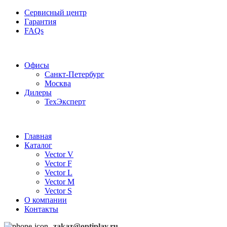
Сервисный центр
Гарантия
FAQs
Частотные преобразователи OptiPlay
Офисы
Санкт-Петербург
Москва
Дилеры
ТехЭксперт
Главная
Каталог
Vector V
Vector F
Vector L
Vector M
Vector S
О компании
Контакты
zakaz@optiplay.ru