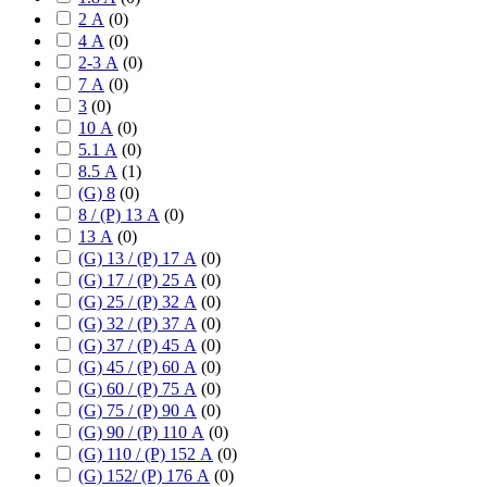
2 А
(
0
)
4 А
(
0
)
2-3 А
(
0
)
7 А
(
0
)
3
(
0
)
10 А
(
0
)
5.1 А
(
0
)
8.5 А
(
1
)
(G) 8
(
0
)
8 / (P) 13 А
(
0
)
13 А
(
0
)
(G) 13 / (P) 17 А
(
0
)
(G) 17 / (P) 25 А
(
0
)
(G) 25 / (P) 32 А
(
0
)
(G) 32 / (P) 37 А
(
0
)
(G) 37 / (P) 45 А
(
0
)
(G) 45 / (P) 60 А
(
0
)
(G) 60 / (P) 75 А
(
0
)
(G) 75 / (P) 90 А
(
0
)
(G) 90 / (P) 110 А
(
0
)
(G) 110 / (P) 152 А
(
0
)
(G) 152/ (P) 176 А
(
0
)