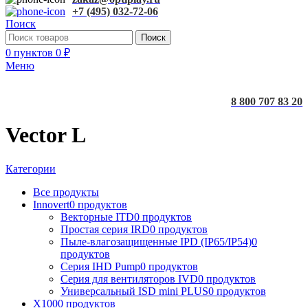
+7 (495) 032-72-06
Поиск
Поиск
0
пунктов
0
₽
Меню
8 800 707 83 20
Vector L
Категории
Все
продукты
Innovert
0 продуктов
Векторные ITD
0 продуктов
Простая серия IRD
0 продуктов
Пыле-влагозащищенные IPD (IP65/IP54)
0
продуктов
Серия IHD Pump
0 продуктов
Серия для вентиляторов IVD
0 продуктов
Универсальный ISD mini PLUS
0 продуктов
X100
0 продуктов