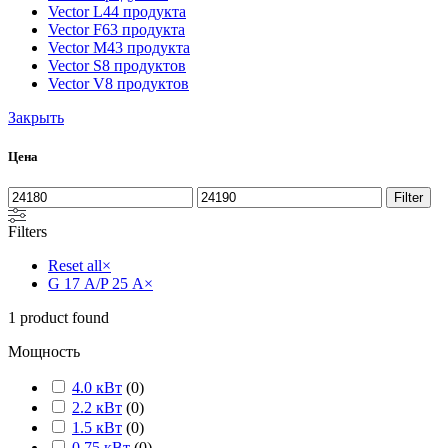
Vector L
44 продукта
Vector F
63 продукта
Vector M
43 продукта
Vector S
8 продуктов
Vector V
8 продуктов
Закрыть
Цена
Filter
Filters
Reset all
×
G 17 А/P 25 А
×
1
product found
Мощность
4.0 кВт
(
0
)
2.2 кВт
(
0
)
1.5 кВт
(
0
)
0.75 кВт
(
0
)