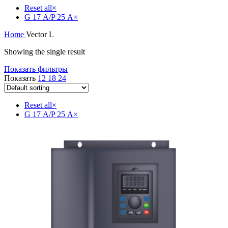
Reset all
×
G 17 А/P 25 А
×
Home
Vector L
Showing the single result
Показать фильтры
Показать
12
18
24
Reset all
×
G 17 А/P 25 А
×