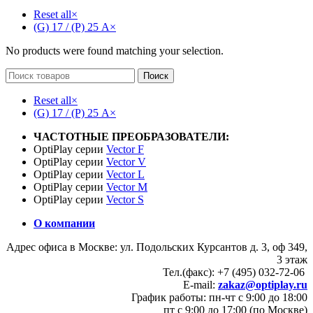
Reset all
×
(G) 17 / (P) 25 А
×
No products were found matching your selection.
Поиск
Reset all
×
(G) 17 / (P) 25 А
×
ЧАСТОТНЫЕ ПРЕОБРАЗОВАТЕЛИ:
OptiPlay серии
Vector F
OptiPlay серии
Vector V
OptiPlay серии
Vector L
OptiPlay серии
Vector M
OptiPlay серии
Vector S
О компании
Адрес офиса в Москве: ул. Подольских Курсантов д. 3, оф 349,
3 этаж
Тел.(факс): +7 (495) 032-72-06
E-mail:
zakaz@optiplay.ru
График работы: пн-чт с 9:00 до 18:00
пт с 9:00 до 17:00 (по Москве)