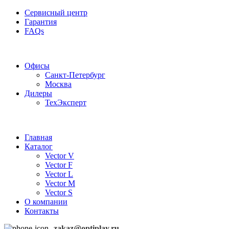
Сервисный центр
Гарантия
FAQs
Частотные преобразователи OptiPlay
Офисы
Санкт-Петербург
Москва
Дилеры
ТехЭксперт
Главная
Каталог
Vector V
Vector F
Vector L
Vector M
Vector S
О компании
Контакты
zakaz@optiplay.ru