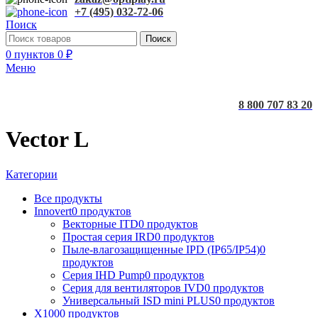
+7 (495) 032-72-06
Поиск
Поиск
0
пунктов
0
₽
Меню
8 800 707 83 20
Vector L
Категории
Все
продукты
Innovert
0 продуктов
Векторные ITD
0 продуктов
Простая серия IRD
0 продуктов
Пыле-влагозащищенные IPD (IP65/IP54)
0
продуктов
Серия IHD Pump
0 продуктов
Серия для вентиляторов IVD
0 продуктов
Универсальный ISD mini PLUS
0 продуктов
X100
0 продуктов