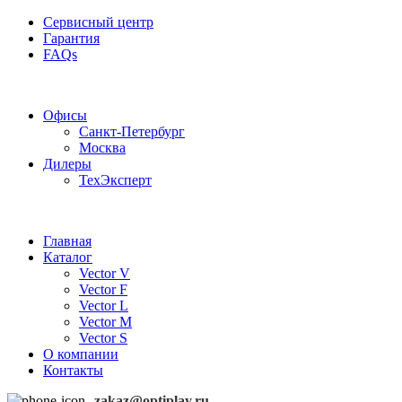
Сервисный центр
Гарантия
FAQs
Частотные преобразователи OptiPlay
Офисы
Санкт-Петербург
Москва
Дилеры
ТехЭксперт
Главная
Каталог
Vector V
Vector F
Vector L
Vector M
Vector S
О компании
Контакты
zakaz@optiplay.ru