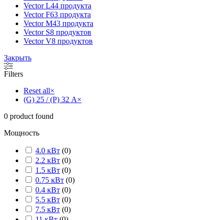
Vector L
44 продукта
Vector F
63 продукта
Vector M
43 продукта
Vector S
8 продуктов
Vector V
8 продуктов
Закрыть
Filters
Reset all
×
(G) 25 / (P) 32 А
×
0
product found
Мощность
4.0 кВт
(
0
)
2.2 кВт
(
0
)
1.5 кВт
(
0
)
0.75 кВт
(
0
)
0.4 кВт
(
0
)
5.5 кВт
(
0
)
7.5 кВт
(
0
)
11 кВт
(
0
)