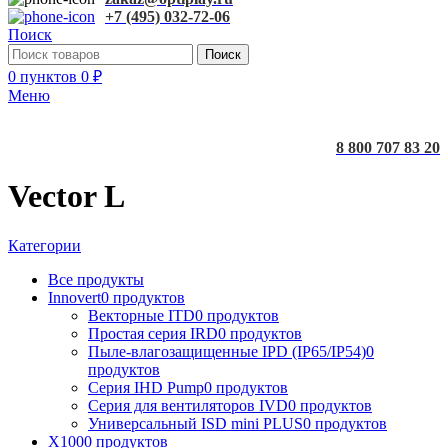
+7 (495) 032-72-06
Поиск
Поиск
0
пунктов
0
₽
Меню
8 800 707 83 20
Vector L
Категории
Все
продукты
Innovert
0 продуктов
Векторные ITD
0 продуктов
Простая серия IRD
0 продуктов
Пыле-влагозащищенные IPD (IP65/IP54)
0
продуктов
Серия IHD Pump
0 продуктов
Серия для вентиляторов IVD
0 продуктов
Универсальный ISD mini PLUS
0 продуктов
X100
0 продуктов