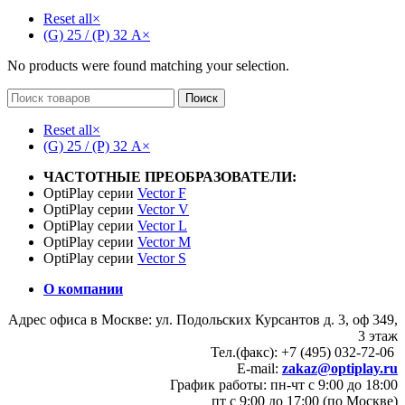
Reset all
×
(G) 25 / (P) 32 А
×
No products were found matching your selection.
Поиск
Reset all
×
(G) 25 / (P) 32 А
×
ЧАСТОТНЫЕ ПРЕОБРАЗОВАТЕЛИ:
OptiPlay серии
Vector F
OptiPlay серии
Vector V
OptiPlay серии
Vector L
OptiPlay серии
Vector M
OptiPlay серии
Vector S
О компании
Адрес офиса в Москве: ул. Подольских Курсантов д. 3, оф 349,
3 этаж
Тел.(факс): +7 (495) 032-72-06
E-mail:
zakaz@optiplay.ru
График работы: пн-чт с 9:00 до 18:00
пт с 9:00 до 17:00 (по Москве)