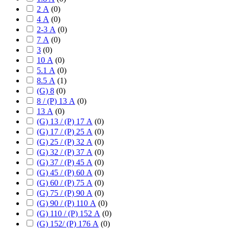
2 А
(
0
)
4 А
(
0
)
2-3 А
(
0
)
7 А
(
0
)
3
(
0
)
10 А
(
0
)
5.1 А
(
0
)
8.5 А
(
1
)
(G) 8
(
0
)
8 / (P) 13 А
(
0
)
13 А
(
0
)
(G) 13 / (P) 17 А
(
0
)
(G) 17 / (P) 25 А
(
0
)
(G) 25 / (P) 32 А
(
0
)
(G) 32 / (P) 37 А
(
0
)
(G) 37 / (P) 45 А
(
0
)
(G) 45 / (P) 60 А
(
0
)
(G) 60 / (P) 75 А
(
0
)
(G) 75 / (P) 90 А
(
0
)
(G) 90 / (P) 110 А
(
0
)
(G) 110 / (P) 152 А
(
0
)
(G) 152/ (P) 176 А
(
0
)