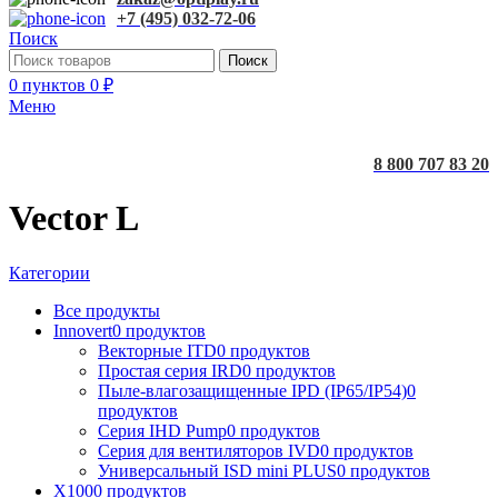
+7 (495) 032-72-06
Поиск
Поиск
0
пунктов
0
₽
Меню
8 800 707 83 20
Vector L
Категории
Все
продукты
Innovert
0 продуктов
Векторные ITD
0 продуктов
Простая серия IRD
0 продуктов
Пыле-влагозащищенные IPD (IP65/IP54)
0
продуктов
Серия IHD Pump
0 продуктов
Серия для вентиляторов IVD
0 продуктов
Универсальный ISD mini PLUS
0 продуктов
X100
0 продуктов