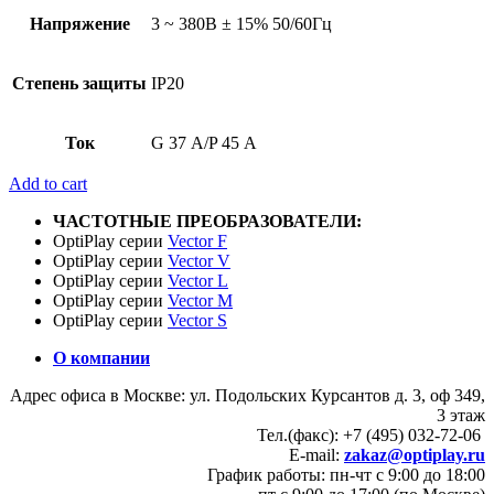
Напряжение
3 ~ 380В ± 15% 50/60Гц
Степень защиты
IP20
Ток
G 37 А/P 45 А
Add to cart
ЧАСТОТНЫЕ ПРЕОБРАЗОВАТЕЛИ:
OptiPlay серии
Vector F
OptiPlay серии
Vector V
OptiPlay серии
Vector L
OptiPlay серии
Vector M
OptiPlay серии
Vector S
О компании
Адрес офиса в Москве: ул. Подольских Курсантов д. 3, оф 349,
3 этаж
Тел.(факс): +7 (495) 032-72-06
E-mail:
zakaz@optiplay.ru
График работы: пн-чт с 9:00 до 18:00