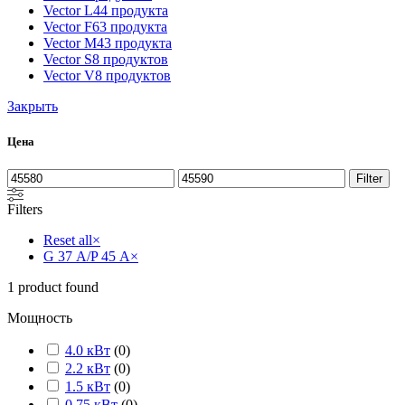
Vector L
44 продукта
Vector F
63 продукта
Vector M
43 продукта
Vector S
8 продуктов
Vector V
8 продуктов
Закрыть
Цена
Filter
Filters
Reset all
×
G 37 А/P 45 А
×
1
product found
Мощность
4.0 кВт
(
0
)
2.2 кВт
(
0
)
1.5 кВт
(
0
)
0.75 кВт
(
0
)