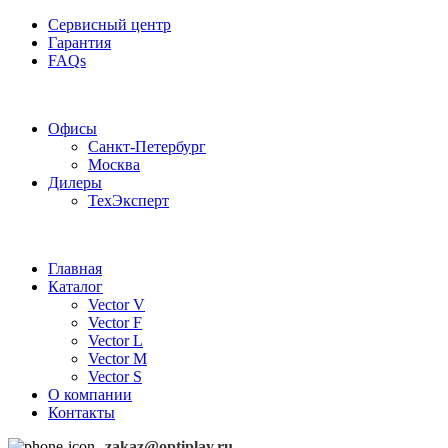
Сервисный центр
Гарантия
FAQs
Частотные преобразователи OptiPlay
Офисы
Санкт-Петербург
Москва
Дилеры
ТехЭксперт
Главная
Каталог
Vector V
Vector F
Vector L
Vector M
Vector S
О компании
Контакты
zakaz@optiplay.ru