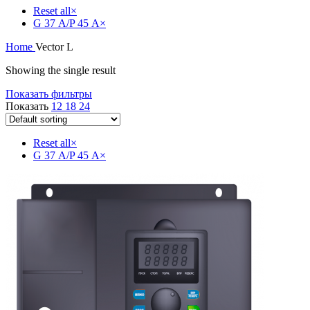
Reset all
×
G 37 А/P 45 А
×
Home
Vector L
Showing the single result
Показать фильтры
Показать
12
18
24
Reset all
×
G 37 А/P 45 А
×