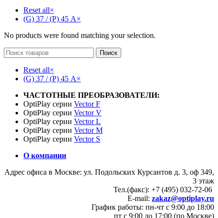
Reset all
×
(G) 37 / (P) 45 А
×
No products were found matching your selection.
Поиск
Reset all
×
(G) 37 / (P) 45 А
×
ЧАСТОТНЫЕ ПРЕОБРАЗОВАТЕЛИ:
OptiPlay серии
Vector F
OptiPlay серии
Vector V
OptiPlay серии
Vector L
OptiPlay серии
Vector M
OptiPlay серии
Vector S
О компании
Адрес офиса в Москве: ул. Подольских Курсантов д. 3, оф 349,
3 этаж
Тел.(факс): +7 (495) 032-72-06
E-mail:
zakaz@optiplay.ru
График работы: пн-чт с 9:00 до 18:00
пт с 9:00 до 17:00 (по Москве)