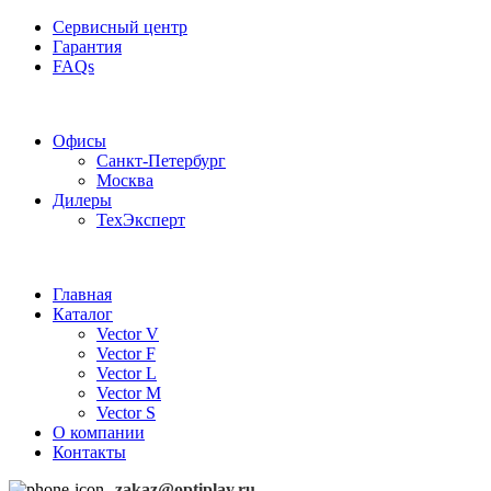
Сервисный центр
Гарантия
FAQs
Частотные преобразователи OptiPlay
Офисы
Санкт-Петербург
Москва
Дилеры
ТехЭксперт
Главная
Каталог
Vector V
Vector F
Vector L
Vector M
Vector S
О компании
Контакты
zakaz@optiplay.ru