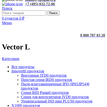
+7 (495) 032-72-06
Поиск
Поиск
0
пунктов
0
₽
Меню
8 800 707 83 20
Vector L
Категории
Все
продукты
Innovert
0 продуктов
Векторные ITD
0 продуктов
Простая серия IRD
0 продуктов
Пыле-влагозащищенные IPD (IP65/IP54)
0
продуктов
Серия IHD Pump
0 продуктов
Серия для вентиляторов IVD
0 продуктов
Универсальный ISD mini PLUS
0 продуктов
X100
0 продуктов