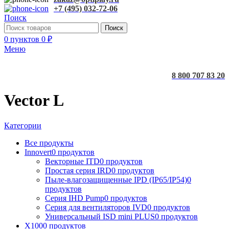
+7 (495) 032-72-06
Поиск
Поиск
0
пунктов
0
₽
Меню
8 800 707 83 20
Vector L
Категории
Все
продукты
Innovert
0 продуктов
Векторные ITD
0 продуктов
Простая серия IRD
0 продуктов
Пыле-влагозащищенные IPD (IP65/IP54)
0
продуктов
Серия IHD Pump
0 продуктов
Серия для вентиляторов IVD
0 продуктов
Универсальный ISD mini PLUS
0 продуктов
X100
0 продуктов