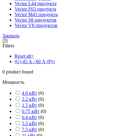
Vector L
44 продукта
Vector F
63 продукта
Vector M
43 продукта
Vector S
8 продуктов
Vector V
8 продуктов
Закрыть
Filters
Reset all
×
(G) 45 А / 60 А (P)
×
0
product found
Мощность
4.0 кВт
(
0
)
2.2 кВт
(
0
)
1.5 кВт
(
0
)
0.75 кВт
(
0
)
0.4 кВт
(
0
)
5.5 кВт
(
0
)
7.5 кВт
(
0
)
11 кВт
(
0
)