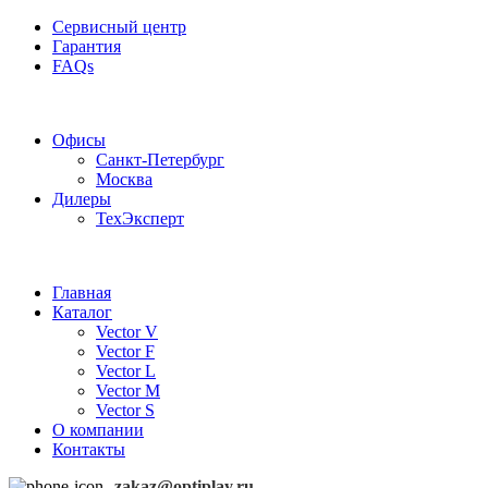
Сервисный центр
Гарантия
FAQs
Частотные преобразователи OptiPlay
Офисы
Санкт-Петербург
Москва
Дилеры
ТехЭксперт
Главная
Каталог
Vector V
Vector F
Vector L
Vector M
Vector S
О компании
Контакты
zakaz@optiplay.ru