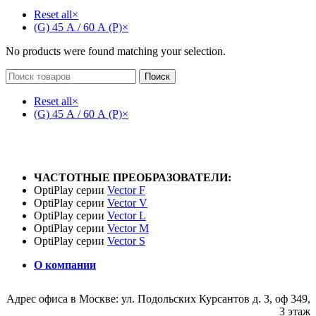
Reset all
×
(G) 45 А / 60 А (P)
×
No products were found matching your selection.
Поиск
Reset all
×
(G) 45 А / 60 А (P)
×
ЧАСТОТНЫЕ ПРЕОБРАЗОВАТЕЛИ:
OptiPlay серии
Vector F
OptiPlay серии
Vector V
OptiPlay серии
Vector L
OptiPlay серии
Vector M
OptiPlay серии
Vector S
О компании
Адрес офиса в Москве: ул. Подольских Курсантов д. 3, оф 349,
3 этаж