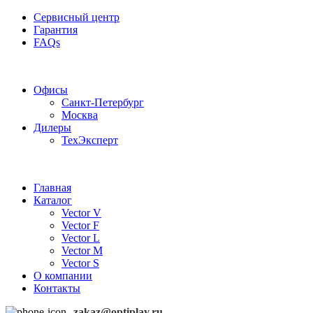
Сервисный центр
Гарантия
FAQs
Частотные преобразователи OptiPlay
Офисы
Санкт-Петербург
Москва
Дилеры
ТехЭксперт
Главная
Каталог
Vector V
Vector F
Vector L
Vector M
Vector S
О компании
Контакты
zakaz@optiplay.ru