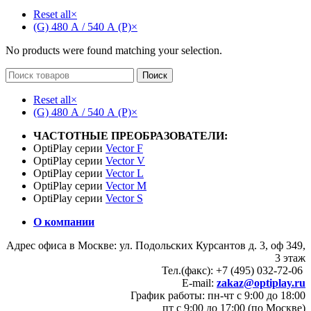
Reset all
×
(G) 480 А / 540 А (P)
×
No products were found matching your selection.
Поиск
Reset all
×
(G) 480 А / 540 А (P)
×
ЧАСТОТНЫЕ ПРЕОБРАЗОВАТЕЛИ:
OptiPlay серии
Vector F
OptiPlay серии
Vector V
OptiPlay серии
Vector L
OptiPlay серии
Vector M
OptiPlay серии
Vector S
О компании
Адрес офиса в Москве: ул. Подольских Курсантов д. 3, оф 349,
3 этаж
Тел.(факс): +7 (495) 032-72-06
E-mail:
zakaz@optiplay.ru
График работы: пн-чт с 9:00 до 18:00
пт с 9:00 до 17:00 (по Москве)