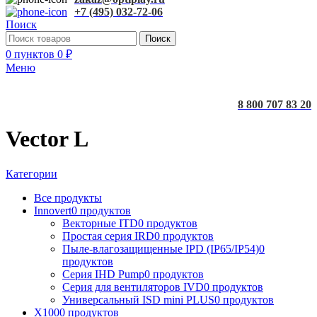
+7 (495) 032-72-06
Поиск
Поиск
0
пунктов
0
₽
Меню
8 800 707 83 20
Vector L
Категории
Все
продукты
Innovert
0 продуктов
Векторные ITD
0 продуктов
Простая серия IRD
0 продуктов
Пыле-влагозащищенные IPD (IP65/IP54)
0
продуктов
Серия IHD Pump
0 продуктов
Серия для вентиляторов IVD
0 продуктов
Универсальный ISD mini PLUS
0 продуктов
X100
0 продуктов