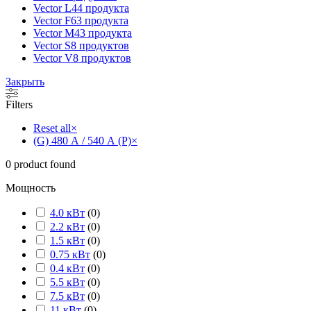
Vector L
44 продукта
Vector F
63 продукта
Vector M
43 продукта
Vector S
8 продуктов
Vector V
8 продуктов
Закрыть
Filters
Reset all
×
(G) 480 А / 540 А (P)
×
0
product found
Мощность
4.0 кВт
(
0
)
2.2 кВт
(
0
)
1.5 кВт
(
0
)
0.75 кВт
(
0
)
0.4 кВт
(
0
)
5.5 кВт
(
0
)
7.5 кВт
(
0
)
11 кВт
(
0
)