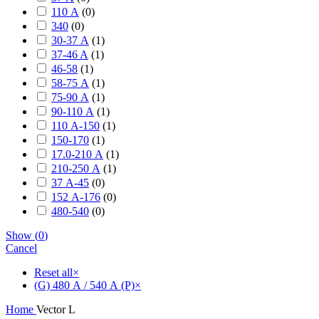
110 А
(
0
)
340
(
0
)
30-37 А
(
1
)
37-46 A
(
1
)
46-58
(
1
)
58-75 А
(
1
)
75-90 А
(
1
)
90-110 А
(
1
)
110 А-150
(
1
)
150-170
(
1
)
17.0-210 А
(
1
)
210-250 А
(
1
)
37 А-45
(
0
)
152 А-176
(
0
)
480-540
(
0
)
Show
(
0
)
Cancel
Reset all
×
(G) 480 А / 540 А (P)
×
Home
Vector L