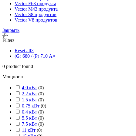
Vector F
63 продукта
Vector M
43 продукта
Vector S
8 продуктов
Vector V
8 продуктов
Закрыть
Filters
Reset all
×
(G) 680 / (P) 710 А
×
0
product found
Мощность
4.0 кВт
(
0
)
2.2 кВт
(
0
)
1.5 кВт
(
0
)
0.75 кВт
(
0
)
0.4 кВт
(
0
)
5.5 кВт
(
0
)
7.5 кВт
(
0
)
11 кВт
(
0
)