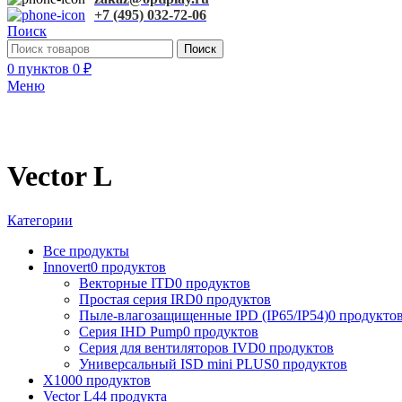
+7 (495) 032-72-06
Поиск
Поиск
0
пунктов
0
₽
Меню
Vector L
Категории
Все
продукты
Innovert
0 продуктов
Векторные ITD
0 продуктов
Простая серия IRD
0 продуктов
Пыле-влагозащищенные IPD (IP65/IP54)
0 продукто
Серия IHD Pump
0 продуктов
Серия для вентиляторов IVD
0 продуктов
Универсальный ISD mini PLUS
0 продуктов
X100
0 продуктов
Vector L
44 продукта