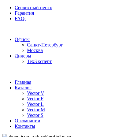
Сервисный центр
Гарантия
FAQs
Частотные преобразователи OptiPlay
Офисы
Санкт-Петербург
Москва
Дилеры
ТехЭксперт
Главная
Каталог
Vector V
Vector F
Vector L
Vector M
Vector S
О компании
Контакты
zakaz@optiplay.ru