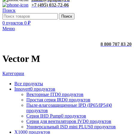
+7 (495) 032-72-06
Поиск
Поиск
0
пунктов
0
₽
Меню
8 800 707 83 20
Vector M
Категории
Все
продукты
Innovert
0 продуктов
Векторные ITD
0 продуктов
Простая серия IRD
0 продуктов
Пыле-влагозащищенные IPD (IP65/IP54)
0
продуктов
Серия IHD Pump
0 продуктов
Серия для вентиляторов IVD
0 продуктов
Универсальный ISD mini PLUS
0 продуктов
X100
0 продуктов