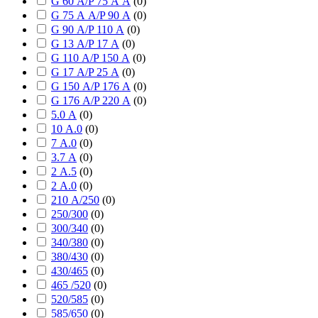
G 60 А/P 75 А А
(
0
)
G 75 А А/P 90 А
(
0
)
G 90 А/P 110 А
(
0
)
G 13 А/P 17 А
(
0
)
G 110 А/P 150 А
(
0
)
G 17 А/P 25 А
(
0
)
G 150 А/P 176 А
(
0
)
G 176 А/P 220 А
(
0
)
5.0 А
(
0
)
10 А.0
(
0
)
7 А.0
(
0
)
3.7 А
(
0
)
2 А.5
(
0
)
2 А.0
(
0
)
210 А/250
(
0
)
250/300
(
0
)
300/340
(
0
)
340/380
(
0
)
380/430
(
0
)
430/465
(
0
)
465 /520
(
0
)
520/585
(
0
)
585/650
(
0
)