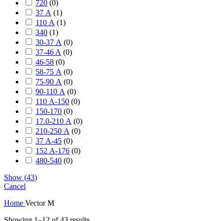
720
(
0
)
37 А
(
1
)
110 А
(
1
)
340
(
1
)
30-37 А
(
0
)
37-46 A
(
0
)
46-58
(
0
)
58-75 А
(
0
)
75-90 А
(
0
)
90-110 А
(
0
)
110 А-150
(
0
)
150-170
(
0
)
17.0-210 А
(
0
)
210-250 А
(
0
)
37 А-45
(
0
)
152 А-176
(
0
)
480-540
(
0
)
Show
(
43
)
Cancel
Home
Vector M
Showing 1–12 of 43 results