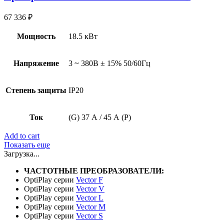
67 336
₽
Мощность
18.5 кВт
Напряжение
3 ~ 380В ± 15% 50/60Гц
Степень защиты
IP20
Ток
(G) 37 А / 45 А (P)
Add to cart
Показать еще
Загрузка...
ЧАСТОТНЫЕ ПРЕОБРАЗОВАТЕЛИ:
OptiPlay серии
Vector F
OptiPlay серии
Vector V
OptiPlay серии
Vector L
OptiPlay серии
Vector M
OptiPlay серии
Vector S