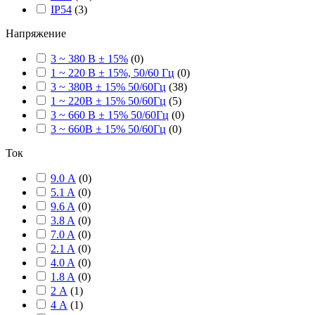
IP54
(
3
)
Напряжение
3 ~ 380 В ± 15%
(
0
)
1 ~ 220 В ± 15%, 50/60 Гц
(
0
)
3 ~ 380В ± 15% 50/60Гц
(
38
)
1 ~ 220В ± 15% 50/60Гц
(
5
)
3 ~ 660 В ± 15% 50/60Гц
(
0
)
3 ~ 660В ± 15% 50/60Гц
(
0
)
Ток
9.0 А
(
0
)
5.1 A
(
0
)
9.6 A
(
0
)
3.8 A
(
0
)
7.0 A
(
0
)
2.1 A
(
0
)
4.0 A
(
0
)
1.8 A
(
0
)
2 А
(
1
)
4 А
(
1
)