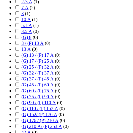
2-3 А
(
1
)
7 А
(
2
)
3
(
1
)
10 А
(
1
)
5.1 А
(
1
)
8.5 А
(
0
)
(G) 8
(
0
)
8 / (P) 13 А
(
0
)
13 А
(
0
)
(G) 13 / (P) 17 А
(
0
)
(G) 17 / (P) 25 А
(
0
)
(G) 25 / (P) 32 А
(
0
)
(G) 32 / (P) 37 А
(
0
)
(G) 37 / (P) 45 А
(
0
)
(G) 45 / (P) 60 А
(
0
)
(G) 60 / (P) 75 А
(
0
)
(G) 75 / (P) 90 А
(
0
)
(G) 90 / (P) 110 А
(
0
)
(G) 110 / (P) 152 А
(
0
)
(G) 152/ (P) 176 А
(
0
)
(G) 176 / (P) 210 А
(
0
)
(G) 210 А/ (P) 253 А
(
0
)
42 А
(
0
)