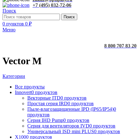
+7 (495) 032-72-06
Поиск
Поиск
0
пунктов
0
₽
Меню
8 800 707 83 20
Vector M
Категории
Все
продукты
Innovert
0 продуктов
Векторные ITD
0 продуктов
Простая серия IRD
0 продуктов
Пыле-влагозащищенные IPD (IP65/IP54)
0
продуктов
Серия IHD Pump
0 продуктов
Серия для вентиляторов IVD
0 продуктов
Универсальный ISD mini PLUS
0 продуктов
X100
0 продуктов