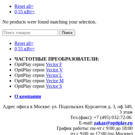
Reset all
×
0,55 кВт
×
No products were found matching your selection.
Поиск
Reset all
×
0,55 кВт
×
ЧАСТОТНЫЕ ПРЕОБРАЗОВАТЕЛИ:
OptiPlay серии
Vector F
OptiPlay серии
Vector V
OptiPlay серии
Vector L
OptiPlay серии
Vector M
OptiPlay серии
Vector S
О компании
Адрес офиса в Москве: ул. Подольских Курсантов д. 3, оф 349,
3 этаж
Тел.(факс): +7 (495) 032-72-06
E-mail:
zakaz@optiplay.ru
График работы: пн-чт с 9:00 до 18:00
пт с 9:00 до 17:00 (по Москве)