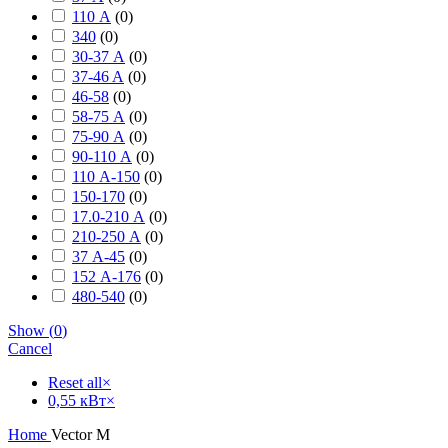
110 А
(
0
)
340
(
0
)
30-37 А
(
0
)
37-46 A
(
0
)
46-58
(
0
)
58-75 А
(
0
)
75-90 А
(
0
)
90-110 А
(
0
)
110 А-150
(
0
)
150-170
(
0
)
17.0-210 А
(
0
)
210-250 А
(
0
)
37 А-45
(
0
)
152 А-176
(
0
)
480-540
(
0
)
Show
(
0
)
Cancel
Reset all
×
0,55 кВт
×
Home
Vector M