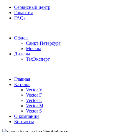
Сервисный центр
Гарантия
FAQs
Частотные преобразователи OptiPlay
Офисы
Санкт-Петербург
Москва
Дилеры
ТехЭксперт
Главная
Каталог
Vector V
Vector F
Vector L
Vector M
Vector S
О компании
Контакты
zakaz@optiplay.ru