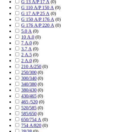
G 13 А/P 17 А
(
0
)
G 110 А/P 150 А
(
0
)
G 17 А/P 25 А
(
0
)
G 150 А/P 176 А
(
0
)
G 176 А/P 220 А
(
0
)
5.0 А
(
0
)
10 А.0
(
0
)
7 А.0
(
0
)
3.7 А
(
0
)
2 А.5
(
0
)
2 А.0
(
0
)
210 А/250
(
0
)
250/300
(
0
)
300/340
(
0
)
340/380
(
0
)
380/430
(
0
)
430/465
(
0
)
465 /520
(
0
)
520/585
(
0
)
585/650
(
0
)
650/754 А
(
0
)
754 А/820
(
0
)
28/38
(
0
)