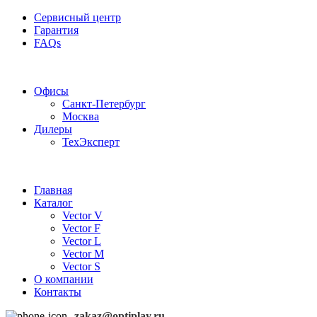
Сервисный центр
Гарантия
FAQs
Частотные преобразователи OptiPlay
Офисы
Санкт-Петербург
Москва
Дилеры
ТехЭксперт
Главная
Каталог
Vector V
Vector F
Vector L
Vector M
Vector S
О компании
Контакты
zakaz@optiplay.ru