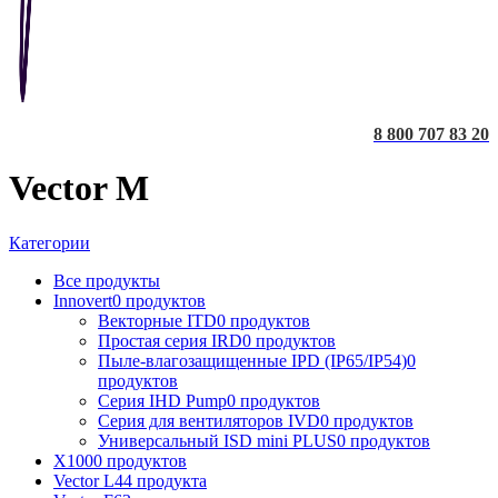
8 800 707 83 20
Vector M
Категории
Все
продукты
Innovert
0 продуктов
Векторные ITD
0 продуктов
Простая серия IRD
0 продуктов
Пыле-влагозащищенные IPD (IP65/IP54)
0
продуктов
Серия IHD Pump
0 продуктов
Серия для вентиляторов IVD
0 продуктов
Универсальный ISD mini PLUS
0 продуктов
X100
0 продуктов
Vector L
44 продукта