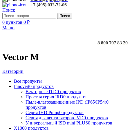
+7 (495) 032-72-06
Поиск
Поиск
0
пунктов
0
₽
Меню
8 800 707 83 20
Vector M
Категории
Все
продукты
Innovert
0 продуктов
Векторные ITD
0 продуктов
Простая серия IRD
0 продуктов
Пыле-влагозащищенные IPD (IP65/IP54)
0
продуктов
Серия IHD Pump
0 продуктов
Серия для вентиляторов IVD
0 продуктов
Универсальный ISD mini PLUS
0 продуктов
X100
0 продуктов