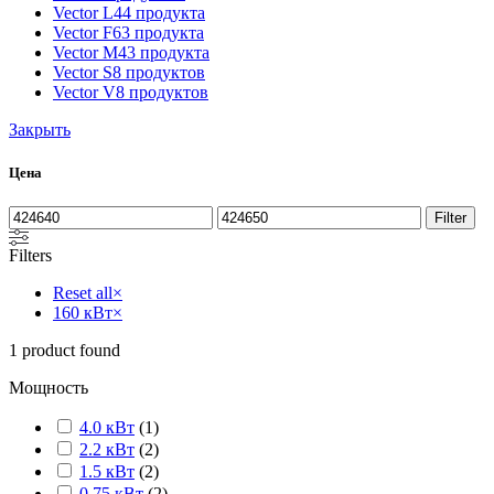
Vector L
44 продукта
Vector F
63 продукта
Vector M
43 продукта
Vector S
8 продуктов
Vector V
8 продуктов
Закрыть
Цена
Filter
Filters
Reset all
×
160 кВт
×
1
product found
Мощность
4.0 кВт
(
1
)
2.2 кВт
(
2
)
1.5 кВт
(
2
)
0.75 кВт
(
2
)