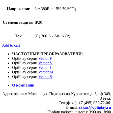
Напряжение
3 ~ 380В ± 15% 50/60Гц
Степень защиты
IP20
Ток
(G) 300 А / 340 А (P)
Add to cart
ЧАСТОТНЫЕ ПРЕОБРАЗОВАТЕЛИ:
OptiPlay серии
Vector F
OptiPlay серии
Vector V
OptiPlay серии
Vector L
OptiPlay серии
Vector M
OptiPlay серии
Vector S
О компании
Адрес офиса в Москве: ул. Подольских Курсантов д. 3, оф 349,
3 этаж
Тел.(факс): +7 (495) 032-72-06
E-mail:
zakaz@optiplay.ru
График работы: пн-чт с 9:00 до 18:00