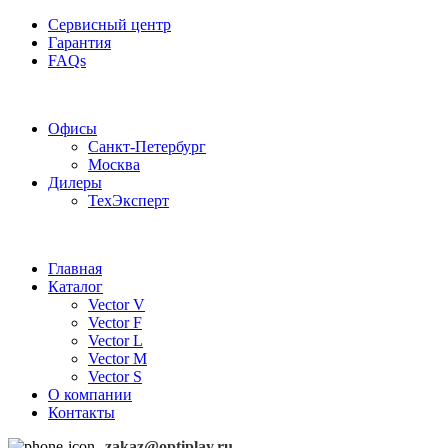
Сервисный центр
Гарантия
FAQs
Частотные преобразователи OptiPlay
Офисы
Санкт-Петербург
Москва
Дилеры
ТехЭксперт
Главная
Каталог
Vector V
Vector F
Vector L
Vector M
Vector S
О компании
Контакты
zakaz@optiplay.ru