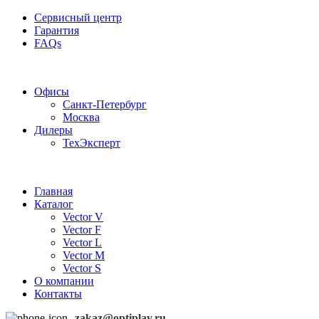
Сервисный центр
Гарантия
FAQs
Частотные преобразователи OptiPlay
Офисы
Санкт-Петербург
Москва
Дилеры
ТехЭксперт
Главная
Каталог
Vector V
Vector F
Vector L
Vector M
Vector S
О компании
Контакты
zakaz@optiplay.ru