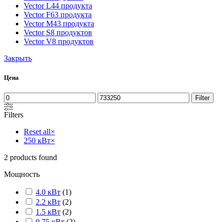
Vector L
44 продукта
Vector F
63 продукта
Vector M
43 продукта
Vector S
8 продуктов
Vector V
8 продуктов
Закрыть
Цена
Filter
Filters
Reset all
×
250 кВт
×
2
products found
Мощность
4.0 кВт
(
1
)
2.2 кВт
(
2
)
1.5 кВт
(
2
)
0.75 кВт
(
2
)