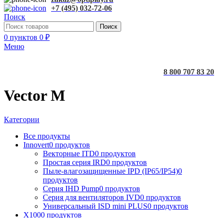
+7 (495) 032-72-06
Поиск
Поиск
0
пунктов
0
₽
Меню
8 800 707 83 20
Vector M
Категории
Все
продукты
Innovert
0 продуктов
Векторные ITD
0 продуктов
Простая серия IRD
0 продуктов
Пыле-влагозащищенные IPD (IP65/IP54)
0
продуктов
Серия IHD Pump
0 продуктов
Серия для вентиляторов IVD
0 продуктов
Универсальный ISD mini PLUS
0 продуктов
X100
0 продуктов