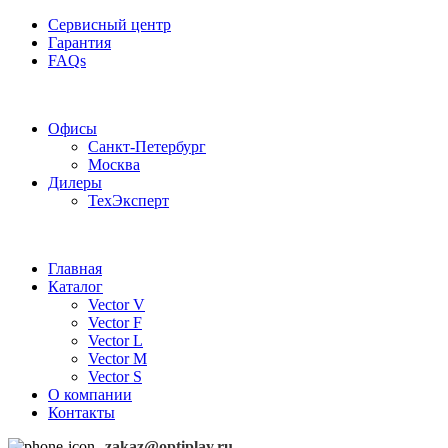
Сервисный центр
Гарантия
FAQs
Частотные преобразователи OptiPlay
Офисы
Санкт-Петербург
Москва
Дилеры
ТехЭксперт
Главная
Каталог
Vector V
Vector F
Vector L
Vector M
Vector S
О компании
Контакты
zakaz@optiplay.ru