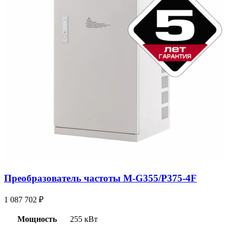
Преобразователь частоты M-G355/P375-4F
1 087 702
₽
Мощность
255 кВт