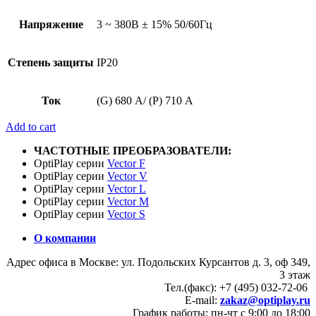
Напряжение
3 ~ 380В ± 15% 50/60Гц
Степень защиты
IP20
Ток
(G) 680 А/ (P) 710 А
Add to cart
ЧАСТОТНЫЕ ПРЕОБРАЗОВАТЕЛИ:
OptiPlay серии
Vector F
OptiPlay серии
Vector V
OptiPlay серии
Vector L
OptiPlay серии
Vector M
OptiPlay серии
Vector S
О компании
Адрес офиса в Москве: ул. Подольских Курсантов д. 3, оф 349,
3 этаж
Тел.(факс): +7 (495) 032-72-06
E-mail:
zakaz@optiplay.ru
График работы: пн-чт с 9:00 до 18:00