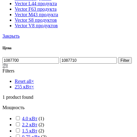
Vector L
44 продукта
Vector F
63 продукта
Vector M
43 продукта
Vector S
8 продуктов
Vector V
8 продуктов
Закрыть
Цена
Filter
Filters
Reset all
×
255 кВт
×
1
product found
Мощность
4.0 кВт
(
1
)
2.2 кВт
(
2
)
1.5 кВт
(
2
)
0.75 кВт
(
2
)