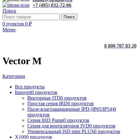
+7 (495) 032-72-06
Поиск
Поиск
0
пунктов
0
₽
Меню
8 800 707 83 20
Vector M
Категории
Все
продукты
Innovert
0 продуктов
Векторные ITD
0 продуктов
Простая серия IRD
0 продуктов
Пыле-влагозащищенные IPD (IP65/IP54)
0
продуктов
Серия IHD Pump
0 продуктов
Серия для вентиляторов IVD
0 продуктов
Универсальный ISD mini PLUS
0 продуктов
X100
0 продуктов