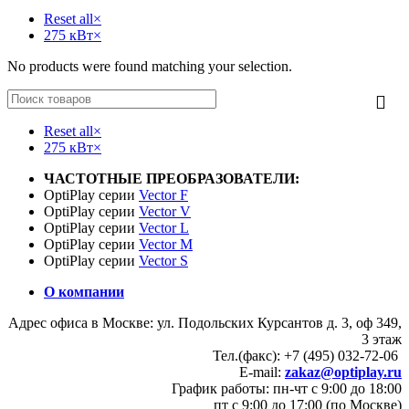
Reset all
×
275 кВт
×
No products were found matching your selection.
Reset all
×
275 кВт
×
ЧАСТОТНЫЕ ПРЕОБРАЗОВАТЕЛИ:
OptiPlay серии
Vector F
OptiPlay серии
Vector V
OptiPlay серии
Vector L
OptiPlay серии
Vector M
OptiPlay серии
Vector S
О компании
Адрес офиса в Москве: ул. Подольских Курсантов д. 3, оф 349,
3 этаж
Тел.(факс): +7 (495) 032-72-06
E-mail:
zakaz@optiplay.ru
График работы: пн-чт с 9:00 до 18:00
пт с 9:00 до 17:00 (по Москве)