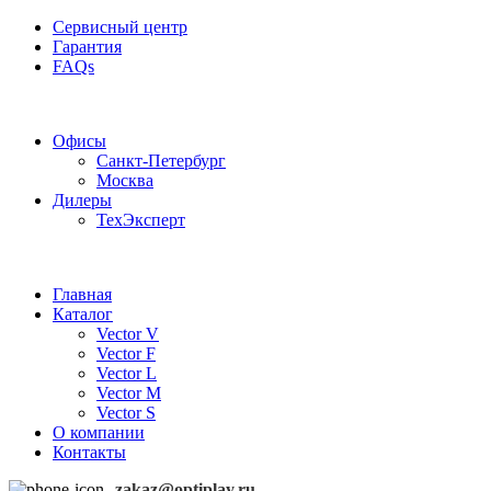
Сервисный центр
Гарантия
FAQs
Частотные преобразователи OptiPlay
Офисы
Санкт-Петербург
Москва
Дилеры
ТехЭксперт
Главная
Каталог
Vector V
Vector F
Vector L
Vector M
Vector S
О компании
Контакты
zakaz@optiplay.ru