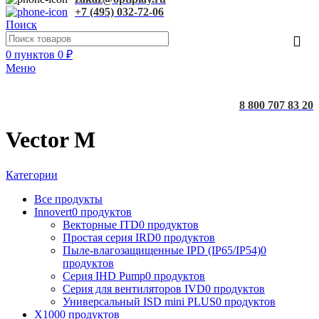
+7 (495) 032-72-06
Поиск
0
пунктов
0
₽
Меню
8 800 707 83 20
Vector M
Категории
Все
продукты
Innovert
0 продуктов
Векторные ITD
0 продуктов
Простая серия IRD
0 продуктов
Пыле-влагозащищенные IPD (IP65/IP54)
0
продуктов
Серия IHD Pump
0 продуктов
Серия для вентиляторов IVD
0 продуктов
Универсальный ISD mini PLUS
0 продуктов
X100
0 продуктов