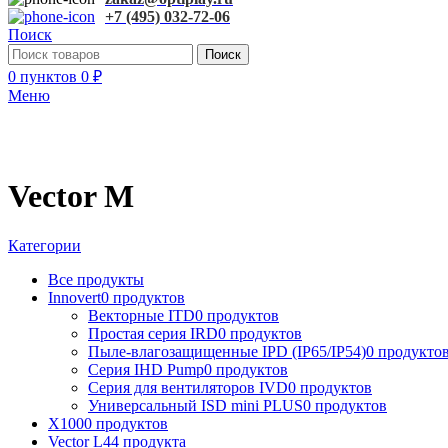
+7 (495) 032-72-06
Поиск
Поиск
0
пунктов
0
₽
Меню
Vector M
Категории
Все
продукты
Innovert
0 продуктов
Векторные ITD
0 продуктов
Простая серия IRD
0 продуктов
Пыле-влагозащищенные IPD (IP65/IP54)
0 продукто
Серия IHD Pump
0 продуктов
Серия для вентиляторов IVD
0 продуктов
Универсальный ISD mini PLUS
0 продуктов
X100
0 продуктов
Vector L
44 продукта