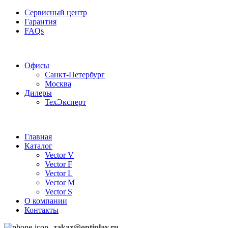
Сервисный центр
Гарантия
FAQs
Частотные преобразователи OptiPlay
Офисы
Санкт-Петербург
Москва
Дилеры
ТехЭксперт
Главная
Каталог
Vector V
Vector F
Vector L
Vector M
Vector S
О компании
Контакты
zakaz@optiplay.ru