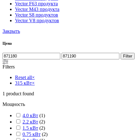
Vector F
63 продукта
Vector M
43 продукта
Vector S
8 продуктов
Vector V
8 продуктов
Закрыть
Цена
Filter
Filters
Reset all
×
315 кВт
×
1
product found
Мощность
4.0 кВт
(
1
)
2.2 кВт
(
2
)
1.5 кВт
(
2
)
0.75 кВт
(
2
)