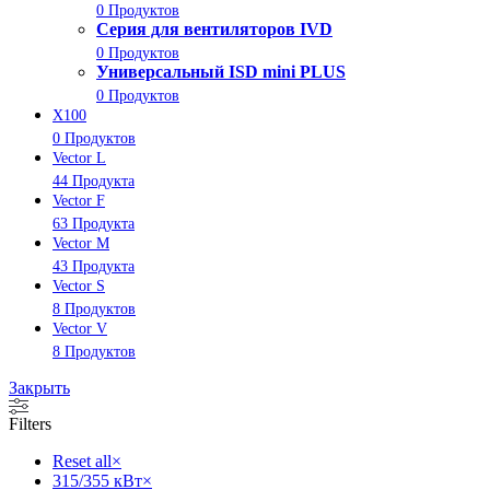
0 Продуктов
Серия для вентиляторов IVD
0 Продуктов
Универсальный ISD mini PLUS
0 Продуктов
X100
0 Продуктов
Vector L
44 Продукта
Vector F
63 Продукта
Vector M
43 Продукта
Vector S
8 Продуктов
Vector V
8 Продуктов
Закрыть
Filters
Reset all
×
315/355 кВт
×