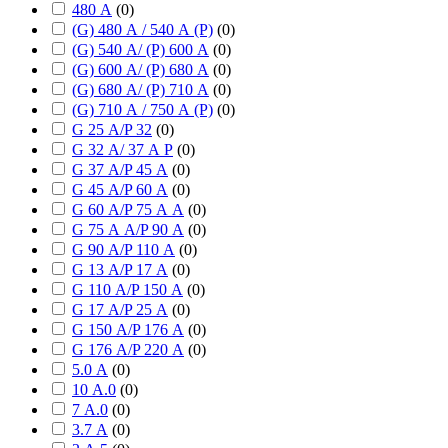
480 А
(
0
)
(G) 480 А / 540 А (P)
(
0
)
(G) 540 А/ (P) 600 А
(
0
)
(G) 600 А/ (P) 680 А
(
0
)
(G) 680 А/ (P) 710 А
(
0
)
(G) 710 А / 750 А (P)
(
0
)
G 25 А/P 32
(
0
)
G 32 А/ 37 А P
(
0
)
G 37 А/P 45 А
(
0
)
G 45 А/P 60 А
(
0
)
G 60 А/P 75 А А
(
0
)
G 75 А А/P 90 А
(
0
)
G 90 А/P 110 А
(
0
)
G 13 А/P 17 А
(
0
)
G 110 А/P 150 А
(
0
)
G 17 А/P 25 А
(
0
)
G 150 А/P 176 А
(
0
)
G 176 А/P 220 А
(
0
)
5.0 А
(
0
)
10 А.0
(
0
)
7 А.0
(
0
)
3.7 А
(
0
)