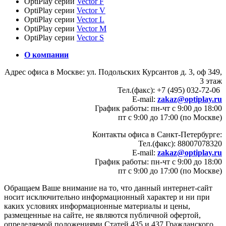
OptiPlay серии
Vector F
OptiPlay серии
Vector V
OptiPlay серии
Vector L
OptiPlay серии
Vector M
OptiPlay серии
Vector S
О компании
Адрес офиса в Москве: ул. Подольских Курсантов д. 3, оф 349,
3 этаж
Тел.(факс): +7 (495) 032-72-06
E-mail:
zakaz@optiplay.ru
График работы: пн-чт с 9:00 до 18:00
пт с 9:00 до 17:00 (по Москве)
Контакты офиса в Санкт-Петербурге:
Тел.(факс): 88007078320
E-mail:
zakaz@optiplay.ru
График работы: пн-чт с 9:00 до 18:00
пт с 9:00 до 17:00 (по Москве)
Обращаем Ваше внимание на то, что данный интернет-сайт
носит исключительно информационный характер и ни при
каких условиях информационные материалы и цены,
размещенные на сайте, не являются публичной офертой,
определяемой положениями Статей 435 и 437 Гражданского