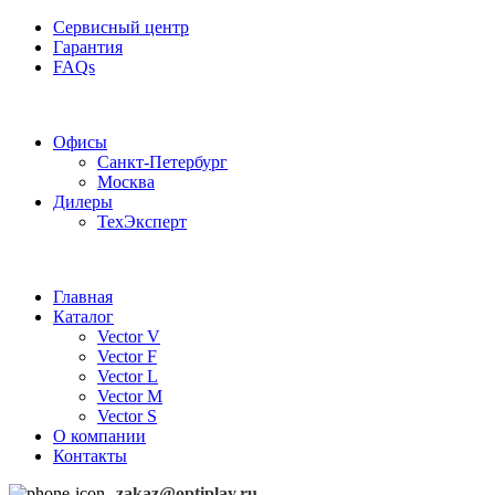
Сервисный центр
Гарантия
FAQs
Частотные преобразователи OptiPlay
Офисы
Санкт-Петербург
Москва
Дилеры
ТехЭксперт
Главная
Каталог
Vector V
Vector F
Vector L
Vector M
Vector S
О компании
Контакты
zakaz@optiplay.ru